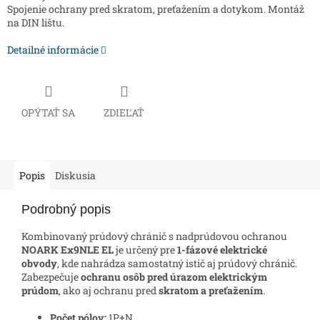
Spojenie ochrany pred skratom, preťažením a dotykom. Montáž
na DIN lištu.
Detailné informácie
OPÝTAŤ SA
ZDIEĽAŤ
Popis
Diskusia
Podrobný popis
Kombinovaný prúdový chránič s nadprúdovou ochranou
NOARK Ex9NLE EL
je určený pre
1-fázové elektrické
obvody
, kde nahrádza samostatný istič aj prúdový chránič.
Zabezpečuje
ochranu osôb pred úrazom elektrickým
prúdom
, ako aj ochranu pred
skratom a preťažením
.
Počet pólov:
1P+N