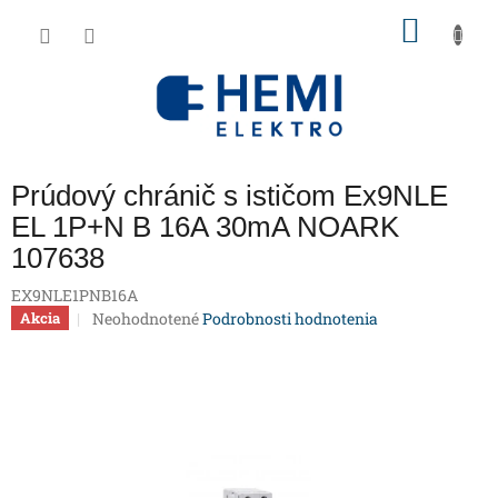
Prejsť
NÁKU
na
obsah
KOŠÍK
Prúdový chránič s ističom Ex9NLE
EL 1P+N B 16A 30mA NOARK
107638
EX9NLE1PNB16A
Priemerné
Neohodnotené
Podrobnosti hodnotenia
Akcia
hodnotenie
produktu
je
0,0
z
5
hviezdičiek.