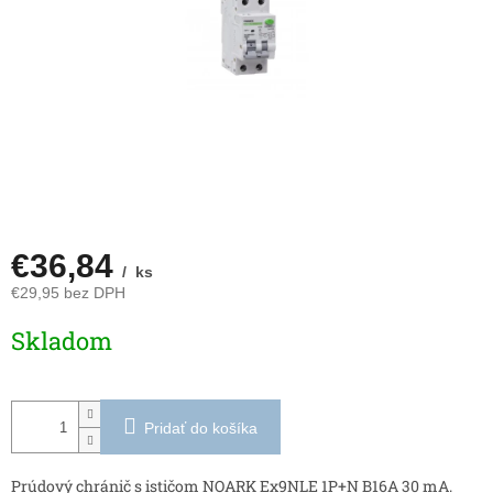
€36,84
/ ks
€29,95 bez DPH
Jednotková
Skladom
cena:
Pridať do košíka
Prúdový chránič s ističom NOARK Ex9NLE 1P+N B16A 30 mA.