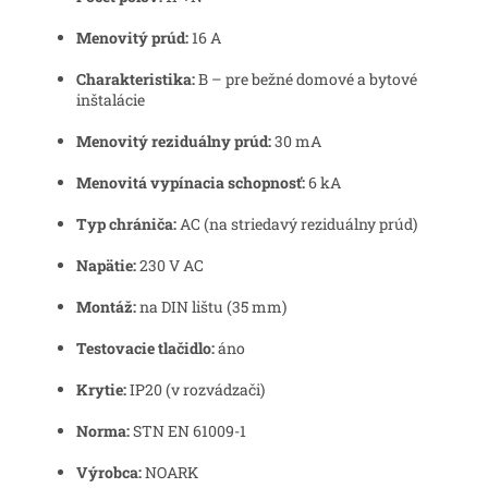
Menovitý prúd:
16 A
Charakteristika:
B – pre bežné domové a bytové
inštalácie
Menovitý reziduálny prúd:
30 mA
Menovitá vypínacia schopnosť:
6 kA
Typ chrániča:
AC (na striedavý reziduálny prúd)
Napätie:
230 V AC
Montáž:
na DIN lištu (35 mm)
Testovacie tlačidlo:
áno
Krytie:
IP20 (v rozvádzači)
Norma:
STN EN 61009-1
Výrobca:
NOARK