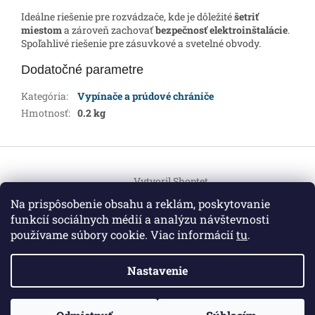
Ideálne riešenie pre rozvádzače, kde je dôležité
šetriť
miestom
a zároveň zachovať
bezpečnosť elektroinštalácie
.
Spoľahlivé riešenie pre zásuvkové a svetelné obvody.
Dodatočné parametre
Kategória
:
Vypínače a prúdové chrániče
Hmotnosť
:
0.2 kg
Z
á
Vytvoril Shoptet
p
ä
Na prispôsobenie obsahu a reklám, poskytovanie
t
funkcií sociálnych médií a analýzu návštevnosti
Copyright 2026
HEMI Elektro
. Všetky práva vyhradené.
i
používame súbory cookie. Viac informácií
tu
.
Upraviť nastavenie cookies
e
Nastavenie
Informácie pre vás
ZO ZDRAVOTNÝCH DÔVODOV BUDÚ VAŠE OBJEDNÁVKY