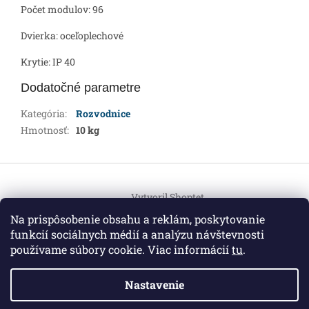
Počet modulov: 96
Dvierka: oceľoplechové
Krytie: IP 40
Dodatočné parametre
Kategória
:
Rozvodnice
Hmotnosť
:
10 kg
Z
á
Vytvoril Shoptet
p
ä
Na prispôsobenie obsahu a reklám, poskytovanie
t
funkcií sociálnych médií a analýzu návštevnosti
Copyright 2026
HEMI Elektro
. Všetky práva vyhradené.
i
používame súbory cookie. Viac informácií
tu
.
Upraviť nastavenie cookies
e
Nastavenie