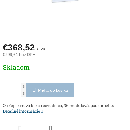
€368,52
/ ks
€299,61 bez DPH
Jednotková
Skladom
cena:
Pridať do košíka
Oceľoplechová biela rozvodnica, 96 modulová, pod omietku
Detailné informácie