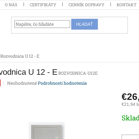
O NÁS
CERTIFIKÁTY
CENNÍK DOPRAVY
KONTAKT
HĽADAŤ
Rozvodnica U 12 - E
odnica U 12 - E
ROZVODNICA-U12E
Priemerné
Neohodnotené
Podrobnosti hodnotenia
hodnotenie
produktu
€26
je
€21,94 
0,0
z
Jednotk
Skla
5
cena:
hviezdičiek.