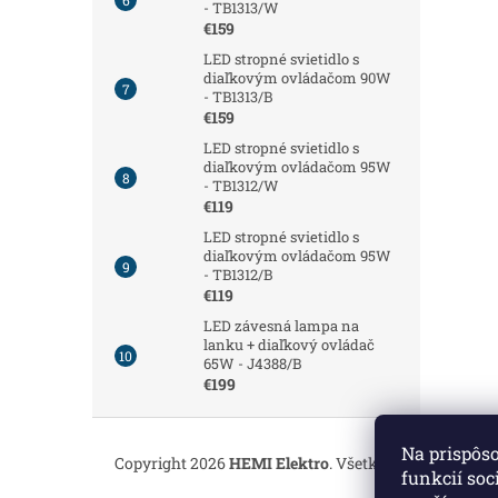
- TB1313/W
€159
LED stropné svietidlo s
diaľkovým ovládačom 90W
- TB1313/B
€159
LED stropné svietidlo s
diaľkovým ovládačom 95W
- TB1312/W
€119
LED stropné svietidlo s
diaľkovým ovládačom 95W
- TB1312/B
€119
LED závesná lampa na
lanku + diaľkový ovládač
65W - J4388/B
€199
Z
á
Na prispôs
Copyright 2026
HEMI Elektro
. Všetky práva vyhrade
p
funkcií soc