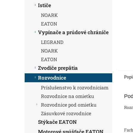
Ističe
NOARK
EATON
Vypínače a prúdové chrániče
LEGRAND
NOARK
EATON
Zvodiče prepätia
Popi
Rozvodnice
Príslušenstvo k rozvodniciam
Rozvodnice na omietku
Pod
Rozvodnice pod omietku
Roz
Zásuvkové rozvodnice
Stýkače EATON
Farb
Motorové spúšťače EATON