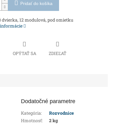
Pridať do košíka
 dvierka, 12 modulová, pod omietku
 informácie
Č
OPÝTAŤ SA
ZDIEĽAŤ
Dodatočné parametre
Kategória
:
Rozvodnice
Hmotnosť
:
2 kg