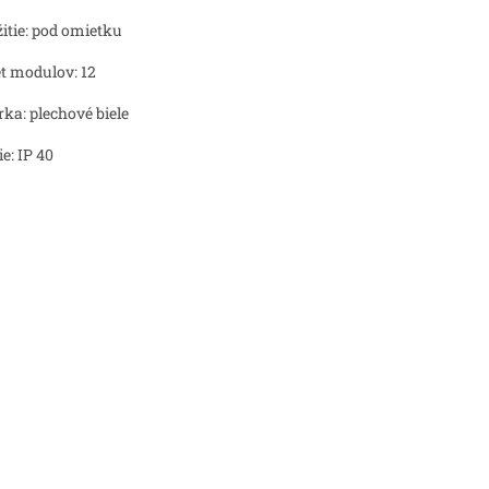
itie: pod omietku
t modulov: 12
rka: plechové biele
ie: IP 40