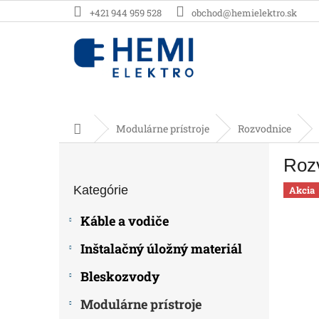
Prejsť
+421 944 959 528
obchod@hemielektro.sk
na
obsah
Domov
Modulárne prístroje
Rozvodnice
B
Rozv
o
Preskočiť
č
Kategórie
kategórie
Akcia
n
ý
Káble a vodiče
p
a
Inštalačný úložný materiál
n
e
Bleskozvody
l
Modulárne prístroje