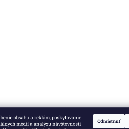
obenie obsahu a reklám, poskytovanie
né.
Upraviť nastavenie cookies
Odmietnuť
iálnych médií a analýzu návštevnosti