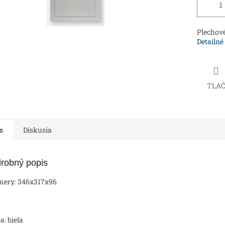
Plechové
Detailné
TLA
s
Diskusia
robný popis
mery: 346x317x96
a: biela