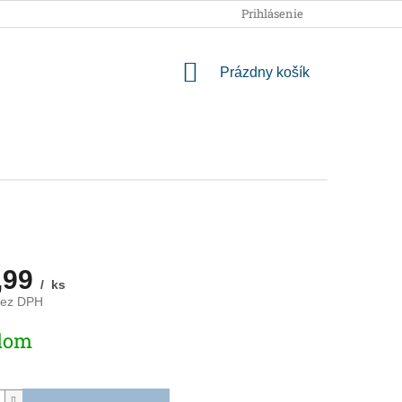
OBCHODNÉ PODMIENKY
PODMIENKY OCHRANY OSOBNÝCH
Prihlásenie
NÁKUPNÝ
Prázdny košík
KOŠÍK
,99
/ ks
bez DPH
ová
dom