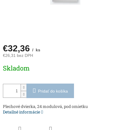
€32,36
/ ks
€26,31 bez DPH
Jednotková
Skladom
cena:
Pridať do košíka
Plechové dvierka, 24 modulová, pod omietku
Detailné informácie