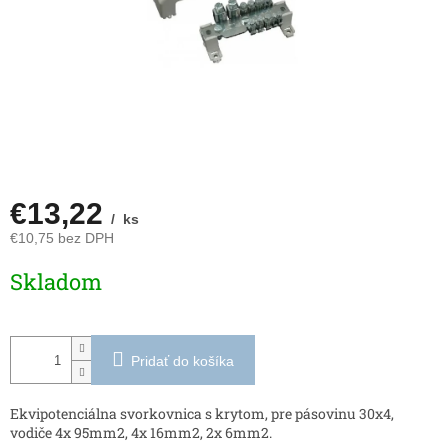
€13,22
/ ks
€10,75 bez DPH
Jednotková
Skladom
cena:
Pridať do košíka
Ekvipotenciálna svorkovnica s krytom, pre pásovinu 30x4,
vodiče 4x 95mm2, 4x 16mm2, 2x 6mm2.