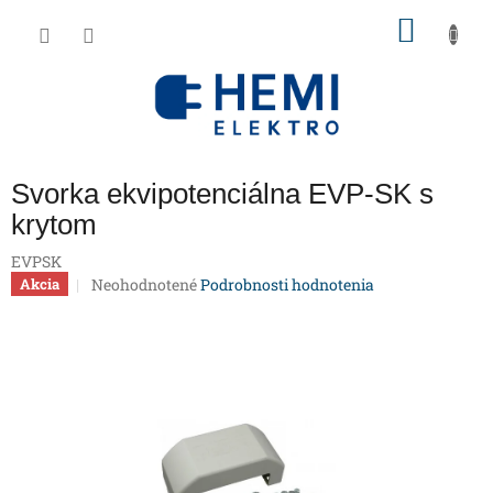
Prejsť
NÁKU
na
obsah
KOŠÍK
Svorka ekvipotenciálna EVP-SK s
krytom
EVPSK
Priemerné
Neohodnotené
Podrobnosti hodnotenia
Akcia
hodnotenie
produktu
je
0,0
z
5
hviezdičiek.