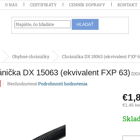
O NÁS
CERTIFIKÁTY
CENNÍK DOPRAVY
KONTAKT
HĽADAŤ
Ohybné chráničky
Chránička DX 15063 (ekvivalent FXP 6
nička DX 15063 (ekvivalent FXP 63)
DX1
Priemerné
Neohodnotené
Podrobnosti hodnotenia
hodnotenie
produktu
€1,
je
€1,46 b
0,0
z
Jednotk
Skla
5
cena:
hviezdičiek.