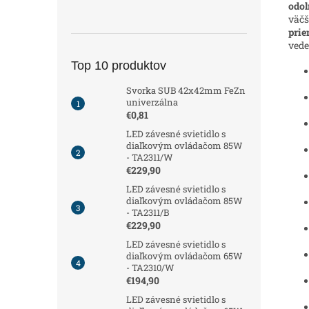
odol
väčš
prie
vede
Top 10 produktov
Svorka SUB 42x42mm FeZn
univerzálna
€0,81
LED závesné svietidlo s
diaľkovým ovládačom 85W
- TA2311/W
€229,90
LED závesné svietidlo s
diaľkovým ovládačom 85W
- TA2311/B
€229,90
LED závesné svietidlo s
diaľkovým ovládačom 65W
- TA2310/W
€194,90
LED závesné svietidlo s