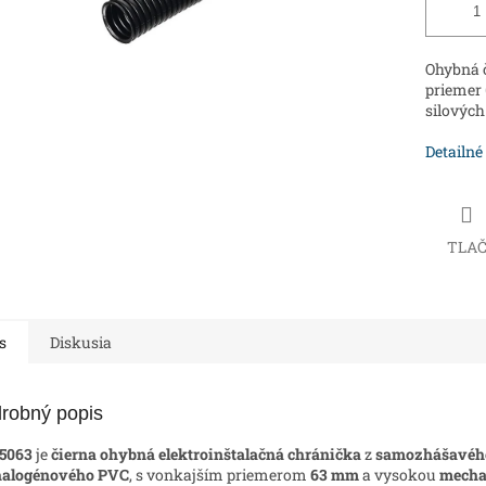
Ohybná č
priemer 
silových
Detailné
TLA
s
Diskusia
robný popis
5063
je
čierna ohybná elektroinštalačná chránička
z
samozhášavéh
halogénového PVC
, s vonkajším priemerom
63 mm
a vysokou
mecha