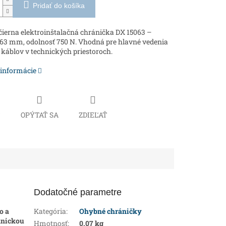
Pridať do košíka
ierna elektroinštalačná chránička DX 15063 –
63 mm, odolnosť 750 N. Vhodná pre hlavné vedenia
 káblov v technických priestoroch.
 informácie
Č
OPÝTAŤ SA
ZDIEĽAŤ
Dodatočné parametre
o a
Kategória
:
Ohybné chráničky
nickou
Hmotnosť
:
0.07 kg