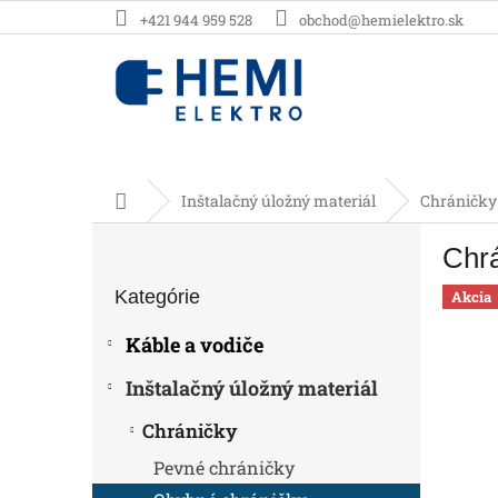
Prejsť
+421 944 959 528
obchod@hemielektro.sk
na
obsah
Domov
Inštalačný úložný materiál
Chráničky
B
Chrá
o
Preskočiť
č
Kategórie
kategórie
Akcia
n
ý
Káble a vodiče
p
a
Inštalačný úložný materiál
n
e
Chráničky
l
Pevné chráničky