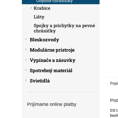
Ohybné chráničky
Krabice
Lišty
Spojky a príchytky na pevné
chráničky
Bleskozvody
Modulárne prístroje
Vypínače a zásuvky
Spotrebný materiál
Svietidlá
Popi
Pod
Prijímame online platby
DX 1
bez