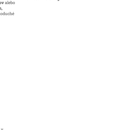
ov
alebo
h,
dnoduché
 v