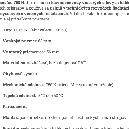
nosťou 750 N
. Je určená na
hlavné rozvody viacerých silových kábl
ích prierezov, a používa sa najmä v
technických rozvodoch, šachtác
myselných a verejných inštaláciách
. Vďaka flexibilite umožňuje je
nie aj pri veľkom priemere.
Typ:
DX 15063 (ekvivalent FXP 63)
Vonkajší priemer:
63 mm
Vnútorný priemer:
cca 56 mm
Materiál:
samozhášavé, bezhalogénové PVC
Ohybnosť:
vysoká
Mechanická odolnosť:
750 N (trieda M – stredné zaťaženie)
Tepelná odolnosť:
-5 °C až +60 °C
Farba:
čierna
Montáž:
pod omietku, do stien, podláh, technických trás a stropov
Použitie:
vedenie veľkých káblových zväzkov, hlavné trasy vedenia