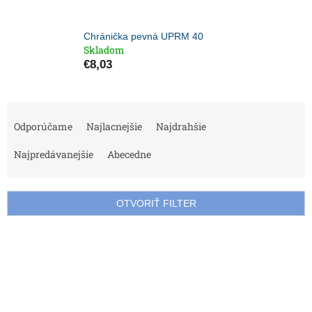
Chránička pevná UPRM 40
Skladom
€8,03
R
a
Odporúčame
Najlacnejšie
Najdrahšie
d
e
Najpredávanejšie
Abecedne
n
i
e
OTVORIŤ FILTER
p
r
V
o
ý
d
p
u
i
k
s
t