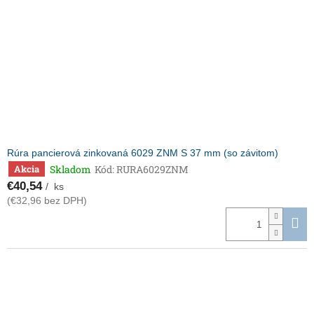
p
o
r
v
o
d
u
k
t
o
v
Rúra pancierová zinkovaná 6029 ZNM S 37 mm (so závitom)
Skladom
Kód:
RURA6029ZNM
Akcia
€40,54
/ ks
(€32,96 bez DPH)