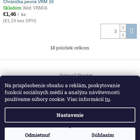
Chránička pevná VRM 16
Skladom
Kód:
VRM16
€1,46
/ ks
(€1,19 bez DPH)
13
položiek celkom
O
v
l
Z
á
á
d
Vytvoril Shoptet
p
a
ä
Na prispôsobenie obsahu a reklám, poskytovanie
c
t
i
funkcií sociálnych médií a analýzu návštevnosti
Copyright 2026
HEMI Elektro
. Všetky práva vyhradené.
i
e
používame súbory cookie. Viac informácií
tu
.
Upraviť nastavenie cookies
p
e
r
Nastavenie
v
k
y
Informácie pre vás
v
ZO ZDRAVOTNÝCH DÔVODOV BUDÚ VAŠE OBJEDNÁVKY
Odmietnuť
Súhlasím
O nás
|
Certifikáty
|
Cenník dopravy
|
Kontakt
|
Obchodné
ý
VYBAVENÉ V PRIEBEHU 14 DNÍ. ĎAKUJEME ZA POCHOPENIE