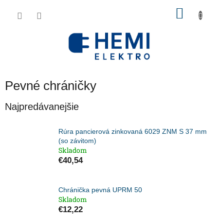
Prejsť
NÁKU
na
obsah
KOŠÍK
Pevné chráničky
Najpredávanejšie
Rúra pancierová zinkovaná 6029 ZNM S 37 mm
(so závitom)
Skladom
€40,54
Chránička pevná UPRM 50
Skladom
€12,22