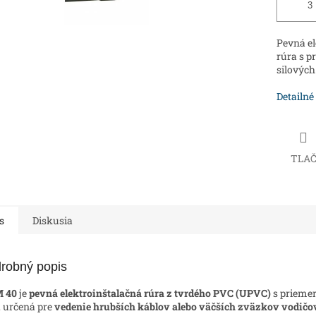
Pevná el
rúra s 
silovýc
Detailné
TLA
s
Diskusia
robný popis
 40
je
pevná elektroinštalačná rúra z tvrdého PVC (UPVC)
s prieme
 určená pre
vedenie hrubších káblov alebo väčších zväzkov vodičo