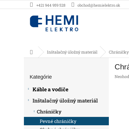
Prejsť
+421 944 959 528
obchod@hemielektro.sk
na
obsah
Domov
Inštalačný úložný materiál
Chráničky
B
Chr
o
Preskočiť
č
Prieme
Neohod
Kategórie
kategórie
n
hodnot
ý
produk
Káble a vodiče
p
je
0,0
a
Inštalačný úložný materiál
z
n
5
e
Chráničky
hviezdič
l
Pevné chráničky