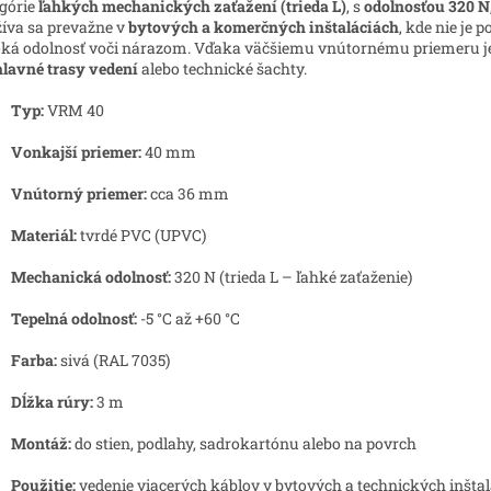
górie
ľahkých mechanických zaťažení (trieda L)
, s
odolnosťou 320 N
íva sa prevažne v
bytových a komerčných inštaláciách
, kde nie je
ká odolnosť voči nárazom. Vďaka väčšiemu vnútornému priemeru je
hlavné trasy vedení
alebo technické šachty.
Typ:
VRM 40
Vonkajší priemer:
40 mm
Vnútorný priemer:
cca 36 mm
Materiál:
tvrdé PVC (UPVC)
Mechanická odolnosť:
320 N (trieda L – ľahké zaťaženie)
Tepelná odolnosť:
-5 °C až +60 °C
Farba:
sivá (RAL 7035)
Dĺžka rúry:
3 m
Montáž:
do stien, podlahy, sadrokartónu alebo na povrch
Použitie:
vedenie viacerých káblov v bytových a technických inšta