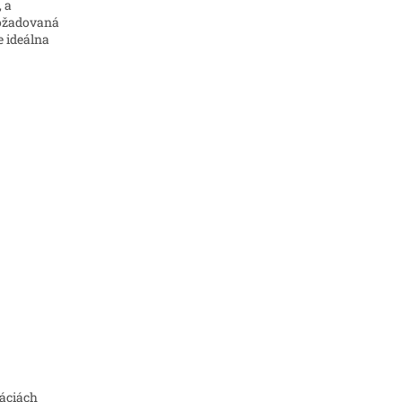
, a
 požadovaná
 ideálna
láciách