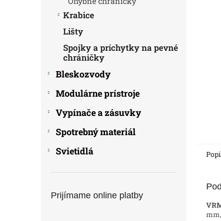
Ohybné chráničky
Krabice
Lišty
Spojky a príchytky na pevné
chráničky
Bleskozvody
Modulárne prístroje
Vypínače a zásuvky
Spotrebný materiál
Svietidlá
Popi
Pod
Prijímame online platby
VRM
mm,