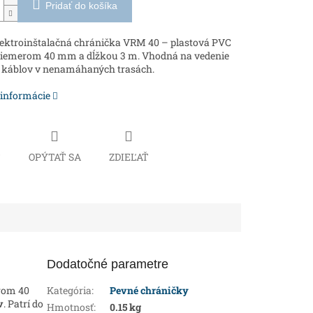
Pridať do košíka
ektroinštalačná chránička VRM 40 – plastová PVC
priemerom 40 mm a dĺžkou 3 m. Vhodná na vedenie
h káblov v nenamáhaných trasách.
 informácie
Č
OPÝTAŤ SA
ZDIEĽAŤ
Dodatočné parametre
rom 40
Kategória
:
Pevné chráničky
v
. Patrí do
Hmotnosť
:
0.15 kg