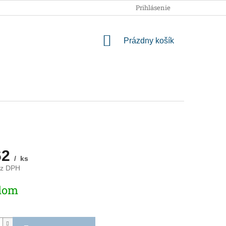
OBCHODNÉ PODMIENKY
PODMIENKY OCHRANY OSOBNÝCH
Prihlásenie
NÁKUPNÝ
Prázdny košík
KOŠÍK
62
/ ks
ez DPH
ová
dom