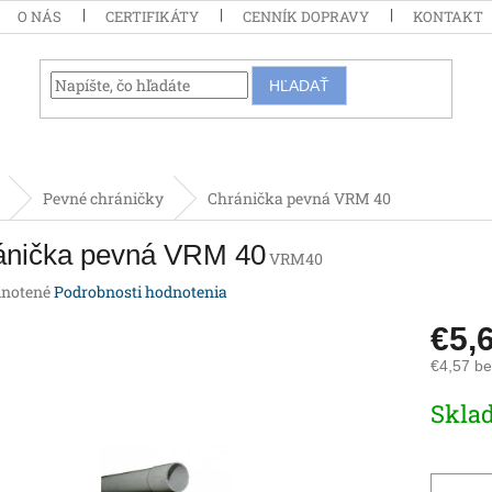
O NÁS
CERTIFIKÁTY
CENNÍK DOPRAVY
KONTAKT
HĽADAŤ
Pevné chráničky
Chránička pevná VRM 40
ánička pevná VRM 40
VRM40
rné
notené
Podrobnosti hodnotenia
enie
€5,
tu
€4,57 b
Jednotk
Skla
cena:
iek.