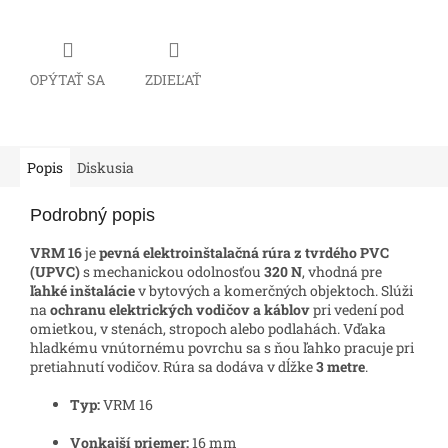
OPÝTAŤ SA
ZDIEĽAŤ
Popis
Diskusia
Podrobný popis
VRM 16
je
pevná elektroinštalačná rúra z tvrdého PVC
(UPVC)
s mechanickou odolnosťou
320 N
, vhodná pre
ľahké inštalácie
v bytových a komerčných objektoch. Slúži
na
ochranu elektrických vodičov a káblov
pri vedení pod
omietkou, v stenách, stropoch alebo podlahách. Vďaka
hladkému vnútornému povrchu sa s ňou ľahko pracuje pri
pretiahnutí vodičov. Rúra sa dodáva v dĺžke
3 metre
.
Typ:
VRM 16
Vonkajší priemer:
16 mm