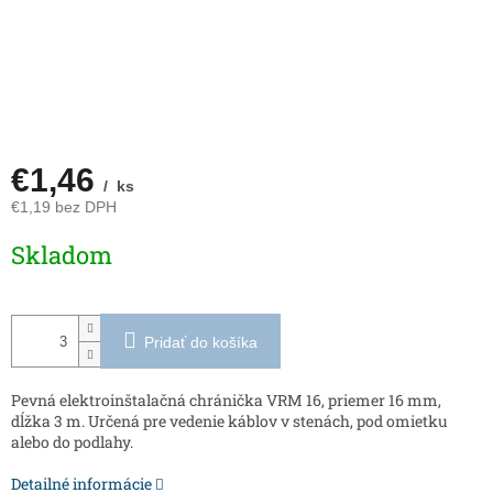
€1,46
/ ks
€1,19 bez DPH
Jednotková
Skladom
cena:
Pridať do košíka
Pevná elektroinštalačná chránička VRM 16, priemer 16 mm,
dĺžka 3 m. Určená pre vedenie káblov v stenách, pod omietku
alebo do podlahy.
Detailné informácie