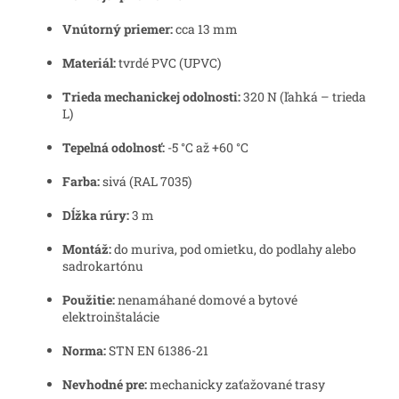
Vnútorný priemer:
cca 13 mm
Materiál:
tvrdé PVC (UPVC)
Trieda mechanickej odolnosti:
320 N (ľahká – trieda
L)
Tepelná odolnosť:
-5 °C až +60 °C
Farba:
sivá (RAL 7035)
Dĺžka rúry:
3 m
Montáž:
do muriva, pod omietku, do podlahy alebo
sadrokartónu
Použitie:
nenamáhané domové a bytové
elektroinštalácie
Norma:
STN EN 61386-21
Nevhodné pre:
mechanicky zaťažované trasy