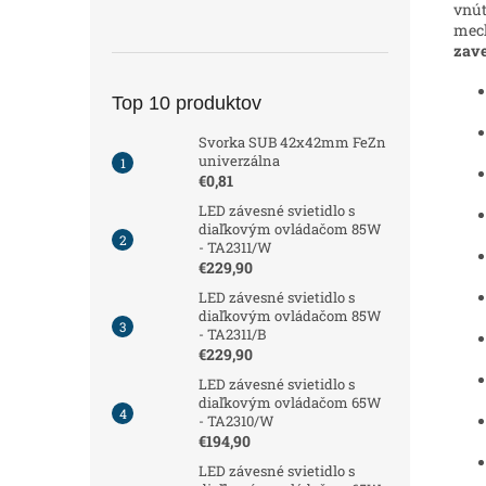
vnú
mech
zave
Top 10 produktov
Svorka SUB 42x42mm FeZn
univerzálna
€0,81
LED závesné svietidlo s
diaľkovým ovládačom 85W
- TA2311/W
€229,90
LED závesné svietidlo s
diaľkovým ovládačom 85W
- TA2311/B
€229,90
LED závesné svietidlo s
diaľkovým ovládačom 65W
- TA2310/W
€194,90
LED závesné svietidlo s