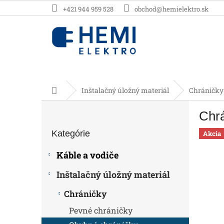
Prejsť
+421 944 959 528
obchod@hemielektro.sk
na
obsah
Domov
Inštalačný úložný materiál
Chráničky
B
Chr
o
Preskočiť
č
Kategórie
kategórie
Akcia
n
ý
Káble a vodiče
p
a
Inštalačný úložný materiál
n
e
Chráničky
l
Pevné chráničky