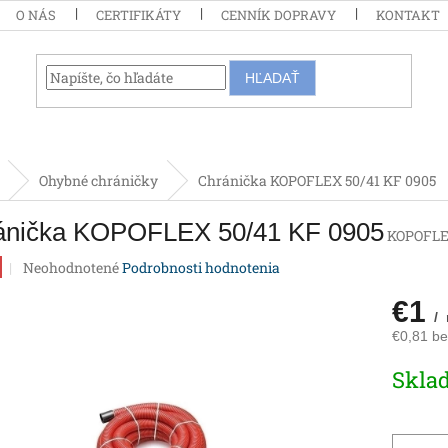
O NÁS
CERTIFIKÁTY
CENNÍK DOPRAVY
KONTAKT
HĽADAŤ
Ohybné chráničky
Chránička KOPOFLEX 50/41 KF 0905
ánička KOPOFLEX 50/41 KF 0905
KOPOFLE
Priemerné
Neohodnotené
Podrobnosti hodnotenia
hodnotenie
produktu
€1
/
je
€0,81 b
0,0
z
Jednotk
Skla
5
cena:
hviezdičiek.