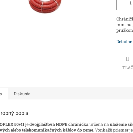
Chráničk
mm, na 
prúžkom
Detailné
TLA
s
Diskusia
robný popis
OFLEX 50/41
je
dvojplášťová HDPE chránička
určená na
uloženie si
vých alebo telekomunikačných káblov do zeme
. Vonkajší priemer j