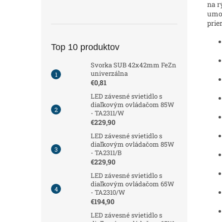
na r
umož
prie
Top 10 produktov
Svorka SUB 42x42mm FeZn
univerzálna
€0,81
LED závesné svietidlo s
diaľkovým ovládačom 85W
- TA2311/W
€229,90
LED závesné svietidlo s
diaľkovým ovládačom 85W
- TA2311/B
€229,90
LED závesné svietidlo s
diaľkovým ovládačom 65W
- TA2310/W
€194,90
LED závesné svietidlo s