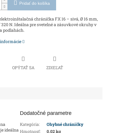
Pridať do košíka
lektroinštalačná chránička FX 16 – sivá, Ø 16 mm,
 320 N. Ideálna pre svetelné a zásuvkové okruhy v
a podlahách.
 informácie
Č
OPÝTAŤ SA
ZDIEĽAŤ
Dodatočné parametre
 na
Kategória
:
Ohybné chráničky
je ideálna
Hmotnosť
:
0.02 kg