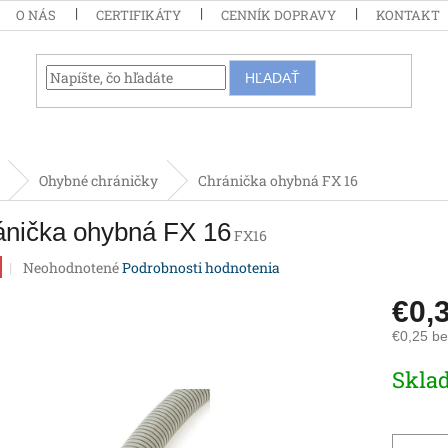
O NÁS
CERTIFIKÁTY
CENNÍK DOPRAVY
KONTAKT
HĽADAŤ
Ohybné chráničky
Chránička ohybná FX 16
ánička ohybná FX 16
FX16
Priemerné
Neohodnotené
Podrobnosti hodnotenia
hodnotenie
produktu
€0,
je
€0,25 b
0,0
z
Jednotk
Skla
5
cena:
hviezdičiek.