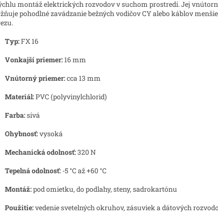
ýchlu montáž elektrických rozvodov v suchom prostredí. Jej vnútor
ňuje pohodlné zavádzanie bežných vodičov CY alebo káblov menši
rezu.
Typ:
FX 16
Vonkajší priemer:
16 mm
Vnútorný priemer:
cca 13 mm
Materiál:
PVC (polyvinylchlorid)
Farba:
sivá
Ohybnosť:
vysoká
Mechanická odolnosť:
320 N
Tepelná odolnosť:
-5 °C až +60 °C
Montáž:
pod omietku, do podlahy, steny, sadrokartónu
Použitie:
vedenie svetelných okruhov, zásuviek a dátových rozvod