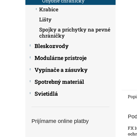
Ohybné chráničky
Krabice
Lišty
Spojky a príchytky na pevné
chráničky
Bleskozvody
Modulárne prístroje
Vypínače a zásuvky
Spotrebný materiál
Svietidlá
Popi
Pod
Prijímame online platby
FX 1
ochr