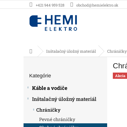
Prejsť
+421 944 959 528
obchod@hemielektro.sk
na
obsah
Domov
Inštalačný úložný materiál
Chráničky
B
Chr
o
Preskočiť
č
Kategórie
kategórie
Akcia
n
ý
Káble a vodiče
p
a
Inštalačný úložný materiál
n
e
Chráničky
l
Pevné chráničky