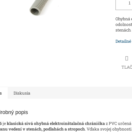
Ohybná e
odolnosť
stenách 
Detailné
TLA
s
Diskusia
robný popis
6
je
klasická sivá ohybná elektroinštalačná chránička
z PVC určená
anu vedení v stenách, podlahách a stropoch
. Vďaka svojej ohybnosti 