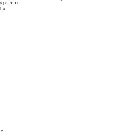
ný priemer
eho
ov