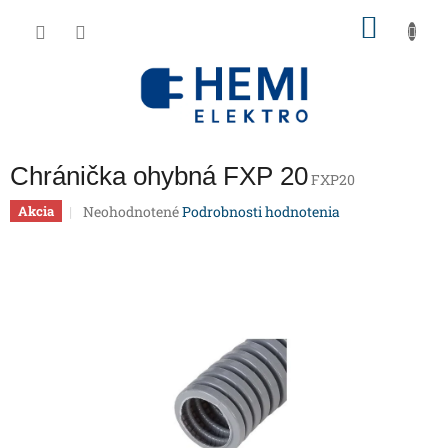
Prejsť
NÁKU
na
obsah
KOŠÍK
Chránička ohybná FXP 20
FXP20
Priemerné
Neohodnotené
Podrobnosti hodnotenia
Akcia
hodnotenie
produktu
je
0,0
z
5
hviezdičiek.