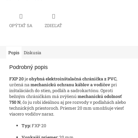
OPÝTAŤ SA
ZDIEĽAŤ
Popis
Diskusia
Podrobný popis
FXP 20
je
ohybná elektroinštalačná chránička z PVC
,
určená na
mechanickú ochranu káblov a vodičov
pri
inštaláciách do stien, podláh a sadrokartónu. Oproti
bežným chráničkám má zvýšenú
mechanickú odolnosť
750 N
, čo ju robí ideálnou aj pre rozvody v podlahách alebo
technických priestoroch. Priemer 20 mm umožňuje viesť
viacero vodičov naraz.
Typ:
FXP 20
Vonkajší priemer:
20 mm