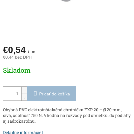
€0,54
/ m
€0,44 bez DPH
Jednotková
Skladom
cena:
Pridať do košíka
Ohybná PVC elektroinštalačná chránička FXP 20 – Ø 20 mm,
sivá, odolnosť 750 N. Vhodná na rozvody pod omietku, do podlahy
aj sadrokartónu.
Detailné informácie