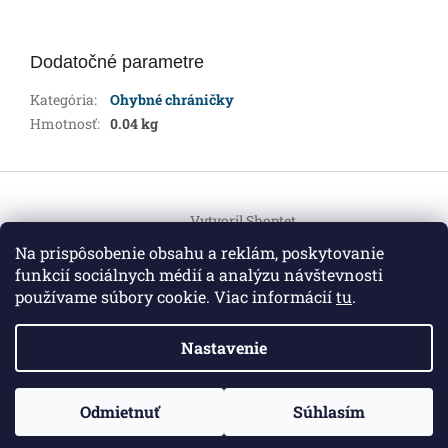
Dodatočné parametre
Kategória
:
Ohybné chráničky
Hmotnosť
:
0.04 kg
Z
á
Vytvoril Shoptet
p
ä
Na prispôsobenie obsahu a reklám, poskytovanie
t
funkcií sociálnych médií a analýzu návštevnosti
Copyright 2026
HEMI Elektro
. Všetky práva vyhradené.
i
používame súbory cookie. Viac informácií
tu
.
Upraviť nastavenie cookies
e
Nastavenie
Informácie pre vás
ZO ZDRAVOTNÝCH DÔVODOV BUDÚ VAŠE OBJEDNÁVKY
Odmietnuť
Súhlasím
O nás
|
Certifikáty
|
Cenník dopravy
|
Kontakt
|
Obchodné
VYBAVENÉ V PRIEBEHU 14 DNÍ. ĎAKUJEME ZA POCHOPENIE
podmienky
|
GDPR