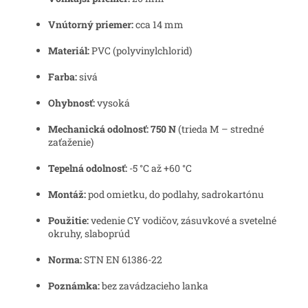
Vnútorný priemer:
cca 14 mm
Materiál:
PVC (polyvinylchlorid)
Farba:
sivá
Ohybnosť:
vysoká
Mechanická odolnosť:
750 N
(trieda M – stredné
zaťaženie)
Tepelná odolnosť:
-5 °C až +60 °C
Montáž:
pod omietku, do podlahy, sadrokartónu
Použitie:
vedenie CY vodičov, zásuvkové a svetelné
okruhy, slaboprúd
Norma:
STN EN 61386-22
Poznámka:
bez zavádzacieho lanka