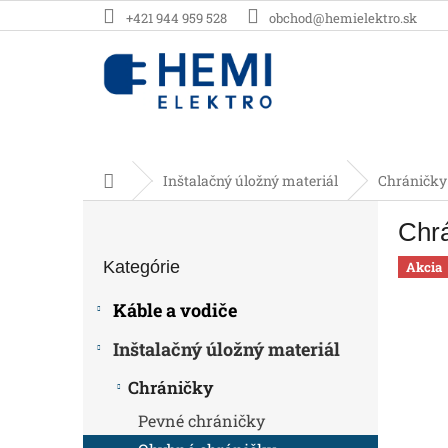
Prejsť
+421 944 959 528
obchod@hemielektro.sk
na
obsah
Domov
Inštalačný úložný materiál
Chráničky
B
Chr
o
Preskočiť
č
Kategórie
kategórie
Akcia
n
ý
Káble a vodiče
p
a
Inštalačný úložný materiál
n
e
Chráničky
l
Pevné chráničky