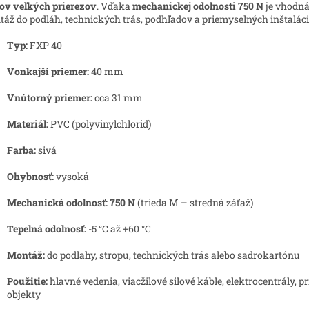
ov veľkých prierezov
. Vďaka
mechanickej odolnosti 750 N
je vhodná
áž do podláh, technických trás, podhľadov a priemyselných inštaláci
Typ:
FXP 40
Vonkajší priemer:
40 mm
Vnútorný priemer:
cca 31 mm
Materiál:
PVC (polyvinylchlorid)
Farba:
sivá
Ohybnosť:
vysoká
Mechanická odolnosť:
750 N
(trieda M – stredná záťaž)
Tepelná odolnosť:
-5 °C až +60 °C
Montáž:
do podlahy, stropu, technických trás alebo sadrokartónu
Použitie:
hlavné vedenia, viacžilové silové káble, elektrocentrály, 
objekty