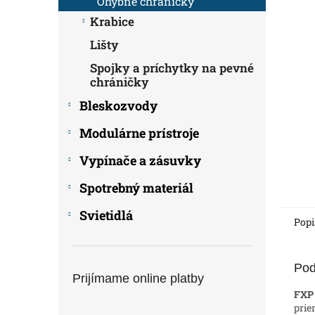
Ohybné chráničky
Krabice
Lišty
Spojky a príchytky na pevné
chráničky
Bleskozvody
Modulárne prístroje
Vypínače a zásuvky
Spotrebný materiál
Svietidlá
Popi
Pod
Prijímame online platby
FXP
prie