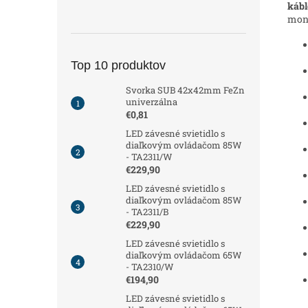
kábl
mont
Top 10 produktov
Svorka SUB 42x42mm FeZn
univerzálna
€0,81
LED závesné svietidlo s
diaľkovým ovládačom 85W
- TA2311/W
€229,90
LED závesné svietidlo s
diaľkovým ovládačom 85W
- TA2311/B
€229,90
LED závesné svietidlo s
diaľkovým ovládačom 65W
- TA2310/W
€194,90
LED závesné svietidlo s