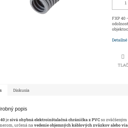
FXP 40 –
odolnosť
objektoc
Detailné
TLA
s
Diskusia
robný popis
 40
je
sivá ohybná elektroinštalačná chránička z PVC
so zväčšeným
merom, určená na
vedenie objemných káblových zväzkov alebo via