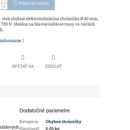
Pridať do košíka
 sivá ohybná elektroinštalačná chránička Ø 40 mm,
 750 N. Ideálna na hlavné káblové trasy vo väčších
h.
 informácie
Č
OPÝTAŤ SA
ZDIEĽAŤ
Dodatočné parametre
Kategória
:
Ohybné chráničky
cžilových
Hmotnosť
:
0.09 kg