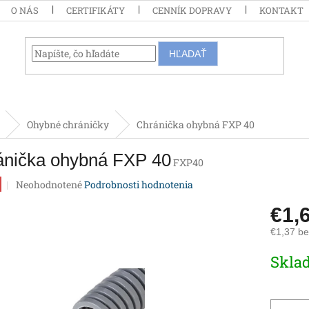
O NÁS
CERTIFIKÁTY
CENNÍK DOPRAVY
KONTAKT
HĽADAŤ
Ohybné chráničky
Chránička ohybná FXP 40
ánička ohybná FXP 40
FXP40
Priemerné
Neohodnotené
Podrobnosti hodnotenia
hodnotenie
produktu
€1,
je
€1,37 b
0,0
z
Jednotk
Skla
5
cena:
hviezdičiek.