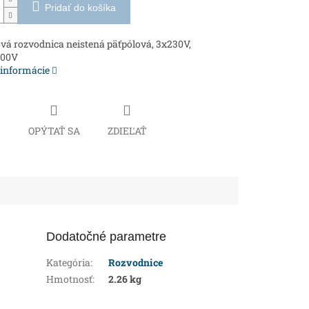
Pridať do košíka
á rozvodnica neistená päťpólová, 3x230V,
400V
 informácie
Č
OPÝTAŤ SA
ZDIEĽAŤ
Dodatočné parametre
Kategória
:
Rozvodnice
Hmotnosť
:
2.26 kg