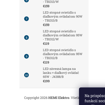
- TB1313/W
€159
LED stropné svietidlo s
diaľkovým ovládačom 90W
- TB1313/B
€159
LED stropné svietidlo s
diaľkovým ovládačom 95W
- TB1312/W
€119
LED stropné svietidlo s
diaľkovým ovládačom 95W
- TB1312/B
€119
LED závesná lampa na
lanku + diaľkový ovládač
65W - J4388/B
€199
Z
á
Na prispôs
Copyright 2026
HEMI Elektro
. Všetky práva vyhrade
p
funkcií soc