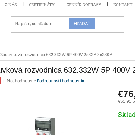
O NÁS
CERTIFIKÁTY
CENNÍK DOPRAVY
KONTAKT
HĽADAŤ
Zásuvková rozvodnica 632.332W 5P 400V 2x32A 3x230V
uvková rozvodnica 632.332W 5P 400V 
Priemerné
Neohodnotené
Podrobnosti hodnotenia
hodnotenie
produktu
€76
je
€61,91 
0,0
z
Jednotk
Skla
5
cena:
hviezdičiek.