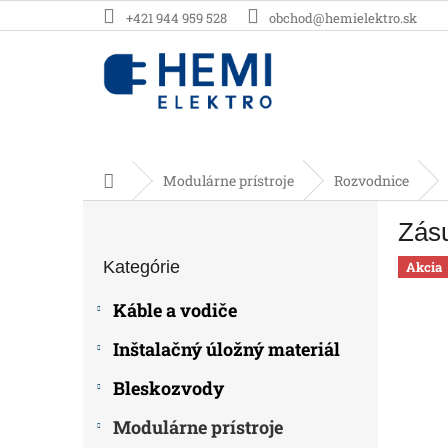
Prejsť
+421 944 959 528
obchod@hemielektro.sk
na
obsah
Domov
Modulárne prístroje
Rozvodnice
B
Zás
o
Preskočiť
č
Kategórie
kategórie
Akcia
n
ý
Káble a vodiče
p
a
Inštalačný úložný materiál
n
e
Bleskozvody
l
Modulárne prístroje