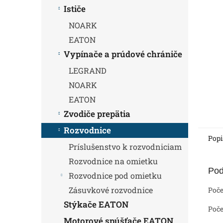
Ističe
NOARK
EATON
Vypínače a prúdové chrániče
LEGRAND
NOARK
EATON
Zvodiče prepätia
Rozvodnice
Popi
Príslušenstvo k rozvodniciam
Rozvodnice na omietku
Pod
Rozvodnice pod omietku
Zásuvkové rozvodnice
Poče
Stýkače EATON
Poče
Motorové spúšťače EATON