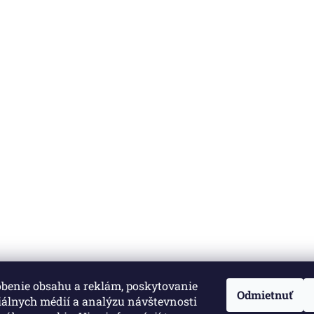
obenie obsahu a reklám, poskytovanie
né.
Upraviť nastavenie cookies
Odmietnuť
iálnych médií a analýzu návštevnosti