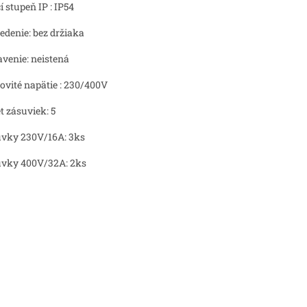
í stupeň IP : IP54
edenie: bez držiaka
venie: neistená
vité napätie : 230/400V
t zásuviek: 5
vky 230V/16A: 3ks
vky 400V/32A: 2ks