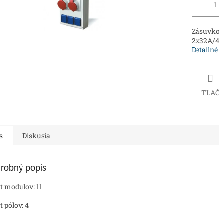
Zásuvkov
2x32A/
Detailné
TLA
s
Diskusia
robný popis
t modulov: 11
t pólov: 4