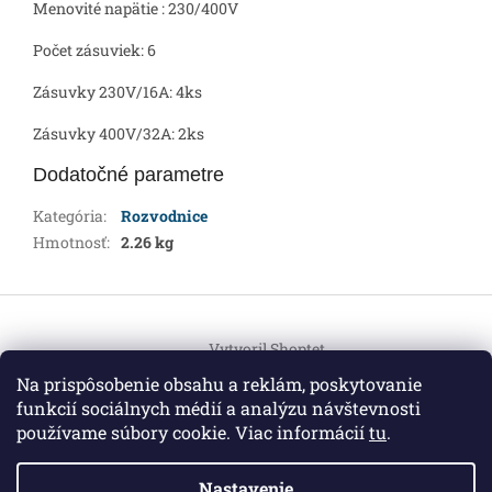
Menovité napätie : 230/400V
Počet zásuviek: 6
Zásuvky 230V/16A: 4ks
Zásuvky 400V/32A: 2ks
Dodatočné parametre
Kategória
:
Rozvodnice
Hmotnosť
:
2.26 kg
Z
á
Vytvoril Shoptet
p
ä
Na prispôsobenie obsahu a reklám, poskytovanie
t
funkcií sociálnych médií a analýzu návštevnosti
Copyright 2026
HEMI Elektro
. Všetky práva vyhradené.
i
používame súbory cookie. Viac informácií
tu
.
Upraviť nastavenie cookies
e
Nastavenie