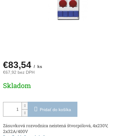
€83,54
/ ks
€67,92 bez DPH
Jednotková
Skladom
cena:
Pridať do košíka
Zásuvková rozvodnica neistená štvorpólová, 4x230V,
2x32A/400V