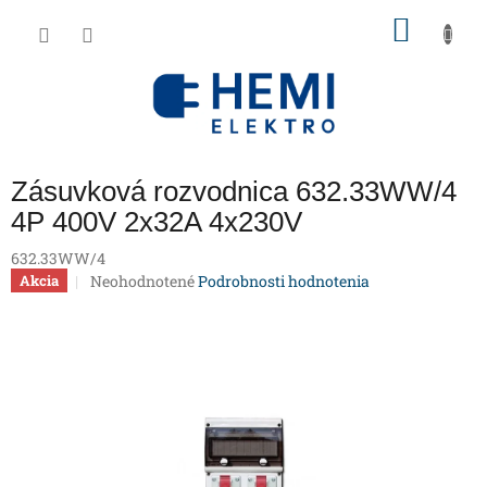
Prejsť
NÁKU
na
obsah
KOŠÍK
Zásuvková rozvodnica 632.33WW/4
4P 400V 2x32A 4x230V
632.33WW/4
Priemerné
Neohodnotené
Podrobnosti hodnotenia
Akcia
hodnotenie
produktu
je
0,0
z
5
hviezdičiek.