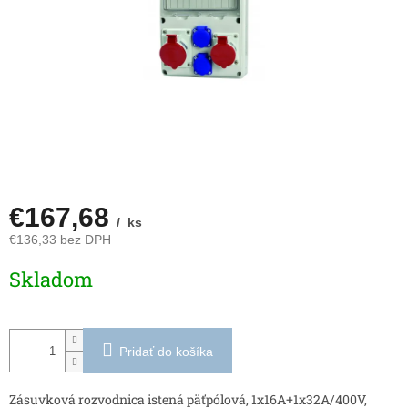
€167,68
/ ks
€136,33 bez DPH
Jednotková
Skladom
cena:
Pridať do košíka
Zásuvková rozvodnica istená päťpólová, 1x16A+1x32A/400V,