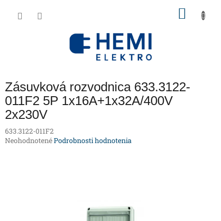
Prejsť
NÁKU
na
obsah
KOŠÍK
Zásuvková rozvodnica 633.3122-
011F2 5P 1x16A+1x32A/400V
2x230V
633.3122-011F2
Priemerné
Neohodnotené
Podrobnosti hodnotenia
hodnotenie
produktu
je
0,0
z
5
hviezdičiek.