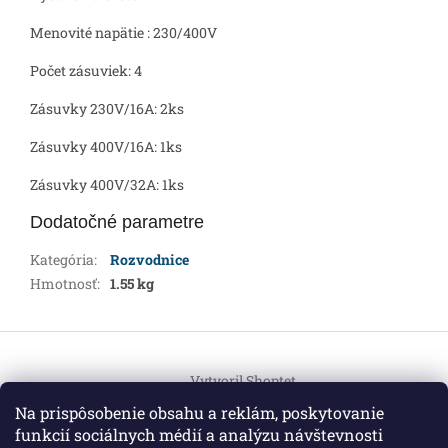
Menovité napätie : 230/400V
Počet zásuviek: 4
Zásuvky 230V/16A: 2ks
Zásuvky 400V/16A: 1ks
Zásuvky 400V/32A: 1ks
Dodatočné parametre
Kategória
:
Rozvodnice
Hmotnosť
:
1.55 kg
Z
á
Vytvoril Shoptet
p
ä
Na prispôsobenie obsahu a reklám, poskytovanie
t
funkcií sociálnych médií a analýzu návštevnosti
Copyright 2026
HEMI Elektro
. Všetky práva vyhradené.