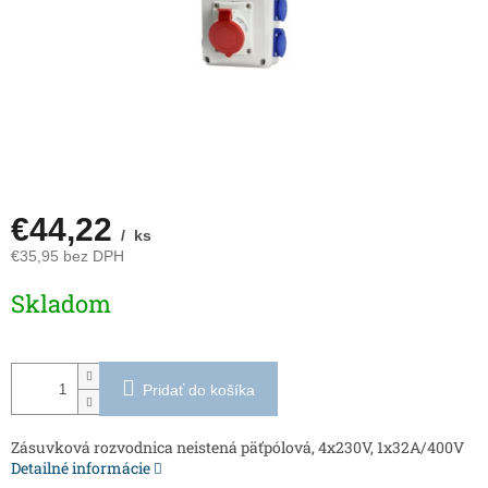
€44,22
/ ks
€35,95 bez DPH
Jednotková
Skladom
cena:
Pridať do košíka
Zásuvková rozvodnica neistená päťpólová, 4x230V, 1x32A/400V
Detailné informácie