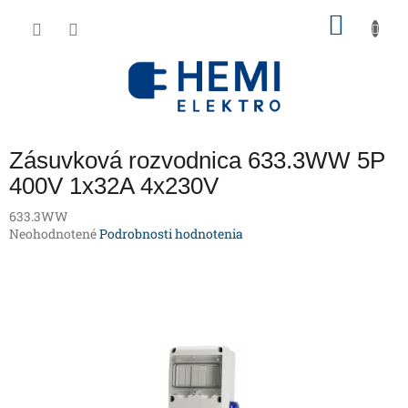
Prejsť
NÁKU
na
obsah
KOŠÍK
Zásuvková rozvodnica 633.3WW 5P
400V 1x32A 4x230V
633.3WW
Priemerné
Neohodnotené
Podrobnosti hodnotenia
hodnotenie
produktu
je
0,0
z
5
hviezdičiek.