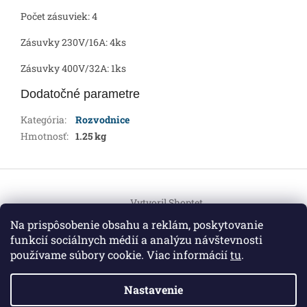
Počet zásuviek: 4
Zásuvky 230V/16A: 4ks
Zásuvky 400V/32A: 1ks
Dodatočné parametre
Kategória
:
Rozvodnice
Hmotnosť
:
1.25 kg
Z
á
Vytvoril Shoptet
p
ä
Na prispôsobenie obsahu a reklám, poskytovanie
t
funkcií sociálnych médií a analýzu návštevnosti
Copyright 2026
HEMI Elektro
. Všetky práva vyhradené.
i
používame súbory cookie. Viac informácií
tu
.
Upraviť nastavenie cookies
e
Nastavenie