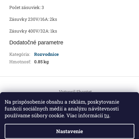
Počet zásuviek: 3
Zásuvky 230V/16A: 2ks
Zásuvky 400V/32A: 1ks
Dodatočné parametre
Kategória
:
Rozvodnice
Hmotnosť
:
0.85 kg
Z
á
Vytvoril Shoptet
p
ä
Na prispôsobenie obsahu a reklám, poskytovanie
t
funkcií sociálnych médií a analýzu návštevnosti
Copyright 2026
HEMI Elektro
. Všetky práva vyhradené.
i
používame súbory cookie. Viac informácií
tu
.
Upraviť nastavenie cookies
e
Nastavenie