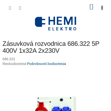
Prejsť
NÁKU
na
obsah
KOŠÍK
Zásuvková rozvodnica 686.322 5P
400V 1x32A 2x230V
686.322
Priemerné
Neohodnotené
Podrobnosti hodnotenia
hodnotenie
produktu
je
0,0
z
5
hviezdičiek.