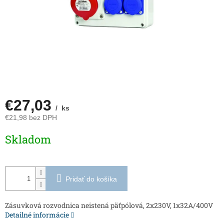
€27,03
/ ks
€21,98 bez DPH
Jednotková
Skladom
cena:
Pridať do košíka
Zásuvková rozvodnica neistená päťpólová, 2x230V, 1x32A/400V
Detailné informácie