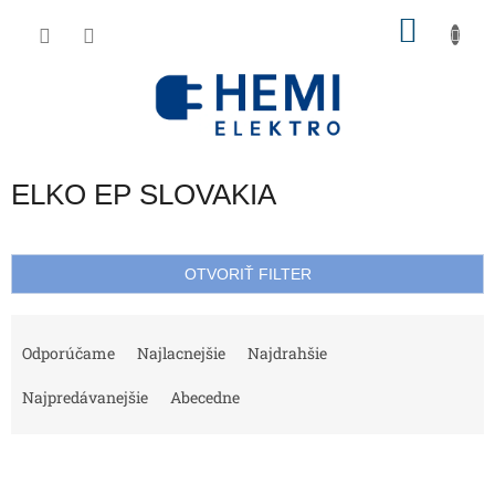
Prejsť
NÁKU
na
obsah
KOŠÍK
ELKO EP SLOVAKIA
OTVORIŤ FILTER
R
a
Odporúčame
Najlacnejšie
Najdrahšie
d
e
Najpredávanejšie
Abecedne
n
i
V
e
ý