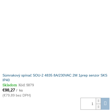
p
p
r
i
o
s
d
p
u
r
k
o
t
d
o
u
v
k
t
o
v
Súmrakový spínač SOU-2 4835 8A/230VAC 2M 1prep senzor SKS
IP40
Skladom
Kód:
5879
€98,27
/ ks
(€79,89 bez DPH)