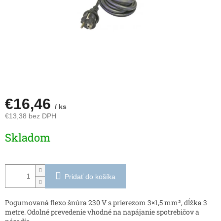
€16,46
/ ks
€13,38 bez DPH
Jednotková
Skladom
cena:
Pridať do košíka
Pogumovaná flexo šnúra 230 V s prierezom 3×1,5 mm², dĺžka 3
metre. Odolné prevedenie vhodné na napájanie spotrebičov a