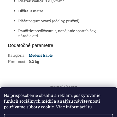
Prierez vodiča
: 3 × 1,5 mm²
Dĺžka
: 3 metre
Plášť
: pogumovaný (odolný, pružný)
Použitie
: predlžovanie, napájanie spotrebičov,
náradia atď.
Dodatočné parametre
Kategória
:
Medené káble
Hmotnosť
:
0.2 kg
Z
á
Vytvoril Shoptet
p
ä
Na prispôsobenie obsahu a reklám, poskytovanie
t
funkcií sociálnych médií a analýzu návštevnosti
Copyright 2026
HEMI Elektro
. Všetky práva vyhradené.
i
používame súbory cookie. Viac informácií
tu
.
Upraviť nastavenie cookies
e