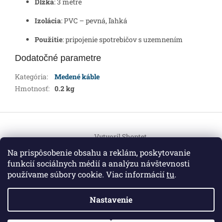
Dĺžka
: 3 metre
Izolácia
: PVC – pevná, ľahká
Použitie
: pripojenie spotrebičov s uzemnením
Dodatočné parametre
Kategória
:
Medené káble
Hmotnosť
:
0.2 kg
Z
á
Vytvoril Shoptet
p
ä
Na prispôsobenie obsahu a reklám, poskytovanie
t
funkcií sociálnych médií a analýzu návštevnosti
Copyright 2026
HEMI Elektro
. Všetky práva vyhradené.
i
používame súbory cookie. Viac informácií
tu
.
Upraviť nastavenie cookies
e
Nastavenie