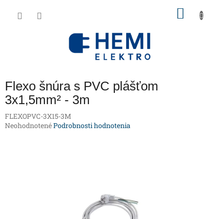
Prejsť
NÁKU
na
obsah
KOŠÍK
Flexo šnúra s PVC plášťom
3x1,5mm² - 3m
FLEXOPVC-3X15-3M
Priemerné
Neohodnotené
Podrobnosti hodnotenia
hodnotenie
produktu
je
0,0
z
5
hviezdičiek.