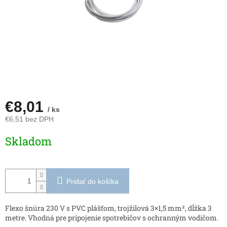
€8,01
/ ks
€6,51 bez DPH
Jednotková
Skladom
cena:
Pridať do košíka
Flexo šnúra 230 V s PVC plášťom, trojžilová 3×1,5 mm², dĺžka 3
metre. Vhodná pre pripojenie spotrebičov s ochranným vodičom.