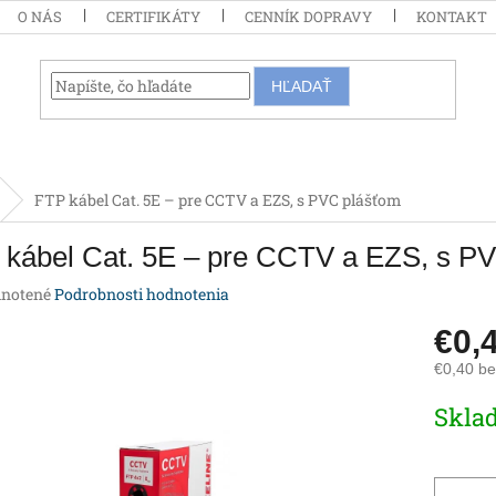
O NÁS
CERTIFIKÁTY
CENNÍK DOPRAVY
KONTAKT
HĽADAŤ
FTP kábel Cat. 5E – pre CCTV a EZS, s PVC plášťom
 kábel Cat. 5E – pre CCTV a EZS, s P
rné
notené
Podrobnosti hodnotenia
enie
€0,
tu
€0,40 b
Jednotk
Skla
cena:
iek.