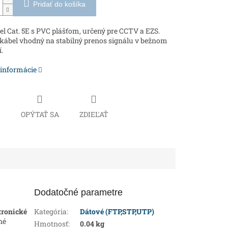
Pridať do košíka
l Cat. 5E s PVC plášťom, určený pre CCTV a EZS.
kábel vhodný na stabilný prenos signálu v bežnom
.
 informácie
Č
OPÝTAŤ SA
ZDIEĽAŤ
Dodatočné parametre
tronické
Kategória
:
Dátové (FTP,STP,UTP)
né
Hmotnosť
:
0.04 kg