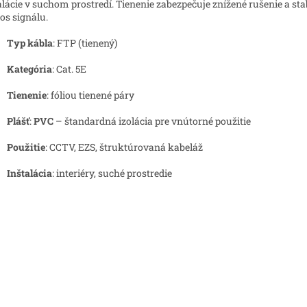
alácie v suchom prostredí. Tienenie zabezpečuje znížené rušenie a sta
os signálu.
Typ kábla
: FTP (tienený)
Kategória
: Cat. 5E
Tienenie
: fóliou tienené páry
Plášť
:
PVC
– štandardná izolácia pre vnútorné použitie
Použitie
: CCTV, EZS, štruktúrovaná kabeláž
Inštalácia
: interiéry, suché prostredie