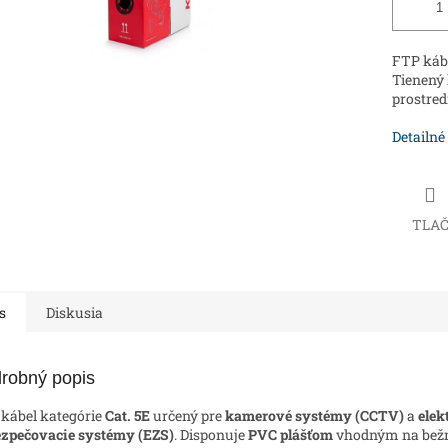
FTP kábe
Tienený 
prostredí
Detailné
TLA
s
Diskusia
robný popis
kábel kategórie
Cat. 5E
určený pre
kamerové systémy (CCTV)
a
elek
zpečovacie systémy (EZS)
. Disponuje
PVC plášťom
vhodným na bež