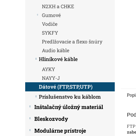
N2XH a CHKE
Gumové
Vodiče
SYKFY
Predlžovacie a flexo šnúry
Audio káble
Hliníkové káble
AYKY
NAYY-J
Dátové (FTP,STP,UTP)
Popi
Príslušenstvo ku káblom
Inštalačný úložný materiál
Pod
Bleskozvody
FTP 
Modulárne prístroje
zabe