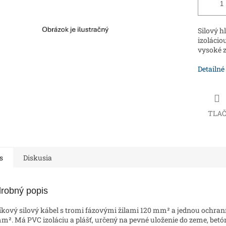
Silový 
izolácio
vysoké z
Detailné
TLA
s
Diskusia
robný popis
íkový silový kábel s tromi fázovými žilami 120 mm² a jednou ochran
m². Má PVC izoláciu a plášť, určený na pevné uloženie do zeme, betó