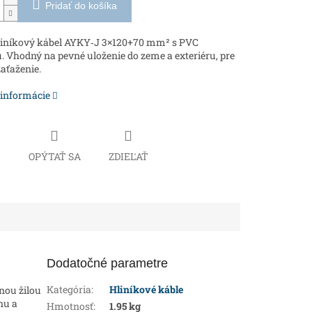
Pridať do košíka
hliníkový kábel AYKY‑J 3×120+70 mm² s PVC
u. Vhodný na pevné uloženie do zeme a exteriéru, pre
aťaženie.
 informácie
Č
OPÝTAŤ SA
ZDIEĽAŤ
Dodatočné parametre
Kategória
:
Hliníkové káble
nou žilou
nu a
Hmotnosť
:
1.95 kg