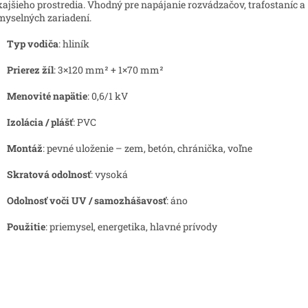
ajšieho prostredia. Vhodný pre napájanie rozvádzačov, trafostaníc a
myselných zariadení.
Typ vodiča
: hliník
Prierez žíl
: 3×120 mm² + 1×70 mm²
Menovité napätie
: 0,6/1 kV
Izolácia / plášť
: PVC
Montáž
: pevné uloženie – zem, betón, chránička, voľne
Skratová odolnosť
: vysoká
Odolnosť voči UV / samozhášavosť
: áno
Použitie
: priemysel, energetika, hlavné prívody