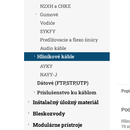
N2XH a CHKE
Gumové
Vodiče
SYKFY
Predlžovacie a flexo šnúry
Audio káble
Hliníkové káble
AYKY
NAYY-J
Dátové (FTP,STP,UTP)
Popi
Príslušenstvo ku káblom
Inštalačný úložný materiál
Pod
Bleskozvody
Hlin
Modulárne prístroje
70 m