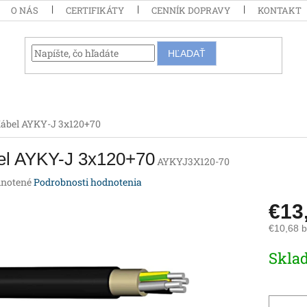
O NÁS
CERTIFIKÁTY
CENNÍK DOPRAVY
KONTAKT
HĽADAŤ
ábel AYKY-J 3x120+70
el AYKY-J 3x120+70
AYKYJ3X120-70
rné
notené
Podrobnosti hodnotenia
enie
€13
tu
€10,68 
Jednotk
Skla
cena:
iek.