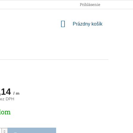
OBCHODNÉ PODMIENKY
PODMIENKY OCHRANY OSOBNÝCH
Prihlásenie
NÁKUPNÝ
Prázdny košík
KOŠÍK
,14
/ m
bez DPH
ová
dom