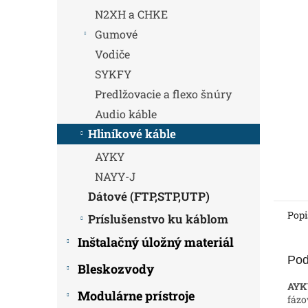
N2XH a CHKE
Gumové
Vodiče
SYKFY
Predlžovacie a flexo šnúry
Audio káble
Hliníkové káble
AYKY
NAYY-J
Dátové (FTP,STP,UTP)
Popi
Príslušenstvo ku káblom
Inštalačný úložný materiál
Pod
Bleskozvody
AYK
Modulárne prístroje
fázo