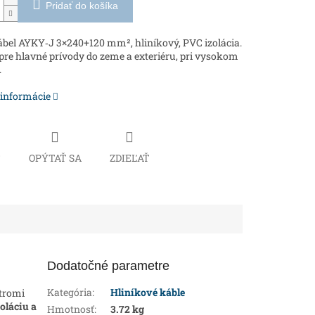
Pridať do košíka
ábel AYKY‑J 3×240+120 mm², hliníkový, PVC izolácia.
re hlavné prívody do zeme a exteriéru, pri vysokom
.
 informácie
Č
OPÝTAŤ SA
ZDIEĽAŤ
Dodatočné parametre
Kategória
:
Hliníkové káble
 tromi
oláciu a
Hmotnosť
:
3.72 kg