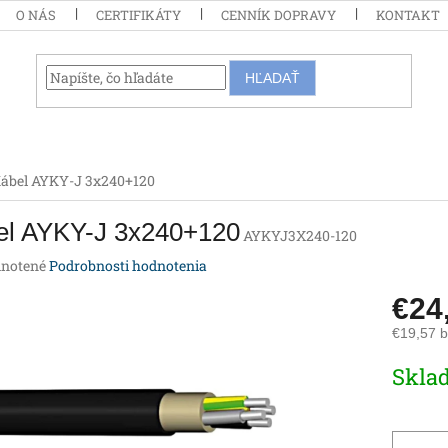
O NÁS
CERTIFIKÁTY
CENNÍK DOPRAVY
KONTAKT
HĽADAŤ
ábel AYKY-J 3x240+120
el AYKY-J 3x240+120
AYKYJ3X240-120
rné
notené
Podrobnosti hodnotenia
enie
€24
tu
€19,57 
Jednotk
Skla
cena:
iek.