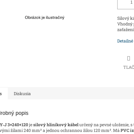
Silový k
Vhodný p
zaťažení
Detailné
TLA
s
Diskusia
robný popis
Y‑J 3×240+120
je
silový hliníkový kábel
určený na pevné uloženie, s
vými žilami 240 mm² a jednou ochrannou žilou 120 mm². Má
PVC iz