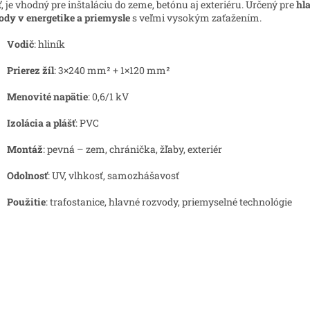
ť
, je vhodný pre inštaláciu do zeme, betónu aj exteriéru. Určený pre
hl
ody v energetike a priemysle
s veľmi vysokým zaťažením.
Vodič
: hliník
Prierez žíl
: 3×240 mm² + 1×120 mm²
Menovité napätie
: 0,6/1 kV
Izolácia a plášť
: PVC
Montáž
: pevná – zem, chránička, žľaby, exteriér
Odolnosť
: UV, vlhkosť, samozhášavosť
Použitie
: trafostanice, hlavné rozvody, priemyselné technológie