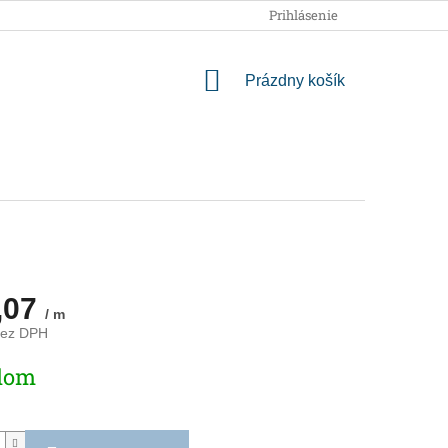
OBCHODNÉ PODMIENKY
PODMIENKY OCHRANY OSOBNÝCH
Prihlásenie
NÁKUPNÝ
Prázdny košík
KOŠÍK
,07
/ m
bez DPH
ová
dom