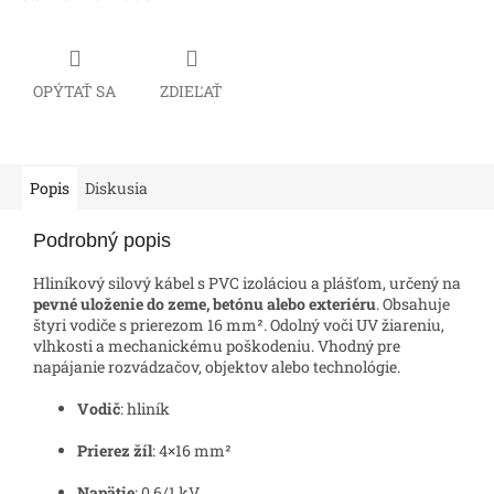
OPÝTAŤ SA
ZDIEĽAŤ
Popis
Diskusia
Podrobný popis
Hliníkový silový kábel s PVC izoláciou a plášťom, určený na
pevné uloženie do zeme, betónu alebo exteriéru
. Obsahuje
štyri vodiče s prierezom 16 mm². Odolný voči UV žiareniu,
vlhkosti a mechanickému poškodeniu. Vhodný pre
napájanie rozvádzačov, objektov alebo technológie.
Vodič
: hliník
Prierez žíl
: 4×16 mm²
Napätie
: 0,6/1 kV