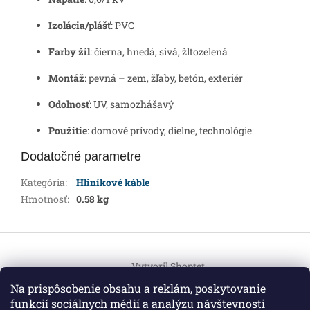
Izolácia/plášť
: PVC
Farby žíl
: čierna, hnedá, sivá, žltozelená
Montáž
: pevná – zem, žľaby, betón, exteriér
Odolnosť
: UV, samozhášavý
Použitie
: domové prívody, dielne, technológie
Dodatočné parametre
Kategória
:
Hliníkové káble
Hmotnosť
:
0.58 kg
Z
á
Vytvoril Shoptet
p
ä
Na prispôsobenie obsahu a reklám, poskytovanie
t
funkcií sociálnych médií a analýzu návštevnosti
Copyright 2026
HEMI Elektro
. Všetky práva vyhradené.