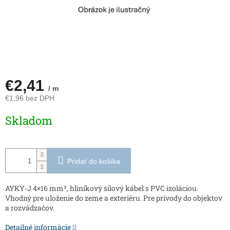
€2,41
/ m
€1,96 bez DPH
Jednotková
Skladom
cena:
Pridať do košíka
AYKY‑J 4×16 mm², hliníkový silový kábel s PVC izoláciou.
Vhodný pre uloženie do zeme a exteriéru. Pre prívody do objektov
a rozvádzačov.
Detailné informácie