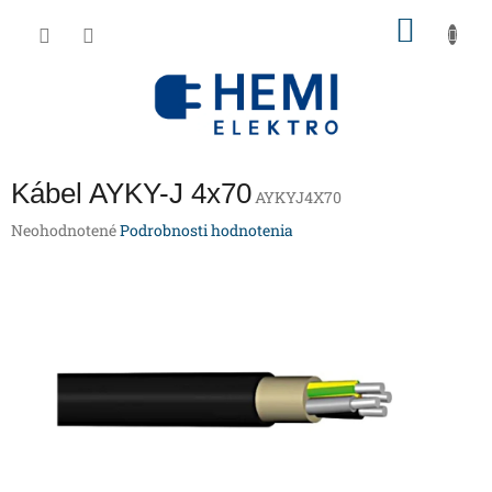
Prejsť
NÁKU
na
obsah
KOŠÍK
Kábel AYKY-J 4x70
AYKYJ4X70
Priemerné
Neohodnotené
Podrobnosti hodnotenia
hodnotenie
produktu
je
0,0
z
5
hviezdičiek.