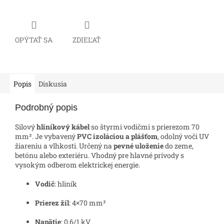
OPÝTAŤ SA
ZDIEĽAŤ
Popis
Diskusia
Podrobný popis
Silový
hliníkový kábel
so štyrmi vodičmi s prierezom 70
mm². Je vybavený
PVC izoláciou a plášťom
, odolný voči UV
žiareniu a vlhkosti. Určený na
pevné uloženie
do zeme,
betónu alebo exteriéru. Vhodný pre hlavné prívody s
vysokým odberom elektrickej energie.
Vodič
: hliník
Prierez žíl
: 4×70 mm²
Napätie
: 0,6/1 kV