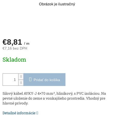
€8,81
/ m
€7,16 bez DPH
Jednotková
Skladom
cena:
Pridať do košíka
Silový kábel AYKY‑J 4×70 mm², hliníkový, s PVC izoláciou. Na
pevné uloženie do zeme a vonkajšieho prostredia. Vhodný pre
hlavné prívody.
Detailné informácie