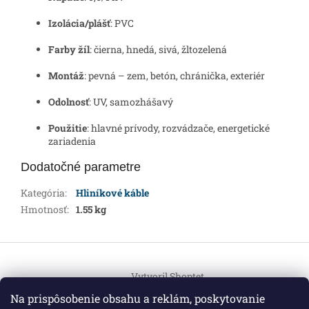
Izolácia/plášť
: PVC
Farby žíl
: čierna, hnedá, sivá, žltozelená
Montáž
: pevná – zem, betón, chránička, exteriér
Odolnosť
: UV, samozhášavý
Použitie
: hlavné prívody, rozvádzače, energetické
zariadenia
Dodatočné parametre
Kategória
:
Hliníkové káble
Hmotnosť
:
1.55 kg
Z
á
Vytvoril Shoptet
p
ä
Na prispôsobenie obsahu a reklám, poskytovanie