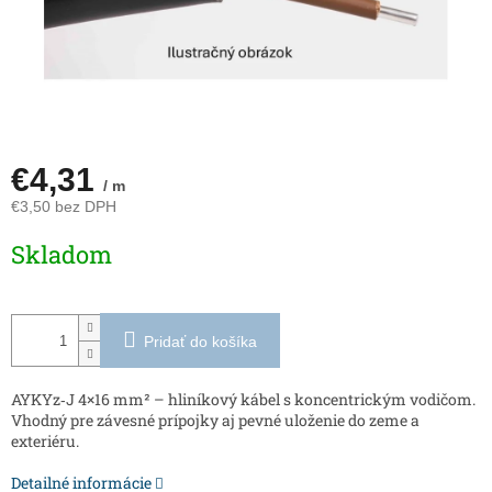
€4,31
/ m
€3,50 bez DPH
Jednotková
Skladom
cena:
Pridať do košíka
AYKYz‑J 4×16 mm² – hliníkový kábel s koncentrickým vodičom.
Vhodný pre závesné prípojky aj pevné uloženie do zeme a
exteriéru.
Detailné informácie