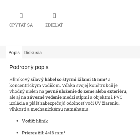
OPÝTAŤ SA
ZDIEĽAŤ
Popis
Diskusia
Podrobný popis
Hliníkový
silový kábel so štyrmi žilami 16 mm²
a
koncentrickým vodičom. Vďaka svojej konštrukcii je
vhodný nielen na
pevné uloženie do zeme alebo exteriéru
,
ale aj na
závesné vedenie
medzi stĺpmi a objektmi. PVC
izolácia a plášť zabezpečujú odolnosť voči UV žiareniu,
vlhkosti a mechanickému namáhaniu.
Vodič
: hliník
Prierez žíl
: 4×16 mm²