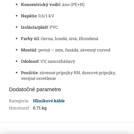
Koncentrický vodič
: áno (PE+N)
Napätie
: 0,6/1 kV
Izolácia/plášť
: PVC
Farby žíl
: čierna, hnedá, sivá, žltozelená
Montáž
: pevná – zem, fasáda, závesný rozvod
Odolnosť
: UV, samozhášavý
Použitie
: závesné prípojky NN, domové prípojky,
verejné osvetlenie
Dodatočné parametre
Kategória
:
Hliníkové káble
Hmotnosť
:
0.71 kg
Z
á