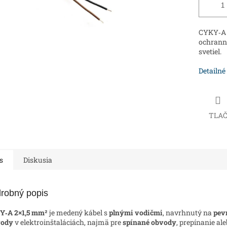
CYKY‑A 
ochranné
svetiel.
Detailné
TLA
s
Diskusia
robný popis
Y‑A 2×1,5 mm²
je medený kábel s
plnými vodičmi
, navrhnutý na
pev
vody
v elektroinštaláciách, najmä pre
spínané obvody
, prepínanie al