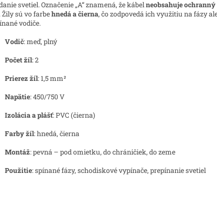
danie svetiel. Označenie „A“ znamená, že kábel
neobsahuje ochranný
. Žily sú vo farbe
hnedá a čierna
, čo zodpovedá ich využitiu na fázy al
ínané vodiče.
Vodič
: meď, plný
Počet žíl
: 2
Prierez žíl
: 1,5 mm²
Napätie
: 450/750 V
Izolácia a plášť
: PVC (čierna)
Farby žíl
: hnedá, čierna
Montáž
: pevná – pod omietku, do chráničiek, do zeme
Použitie
: spínané fázy, schodiskové vypínače, prepínanie svetiel