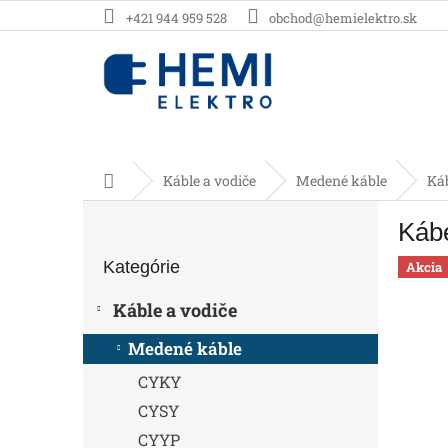
Prejsť
+421 944 959 528
obchod@hemielektro.sk
na
obsah
Domov
Káble a vodiče
Medené káble
Ká
B
Káb
o
Preskočiť
č
Kategórie
kategórie
Akcia
n
ý
Káble a vodiče
p
a
Medené káble
n
CYKY
e
l
CYSY
CYYP