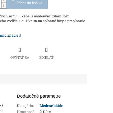
Pridať do košíka
2×1,5 mm² – kábel s medenými žilami bez
ho vodiča. Používa sa na spínané fázy a prepínanie
 informácie
Č
OPÝTAŤ SA
ZDIEĽAŤ
Dodatočné parametre
Kategória
:
Medené káble
né
ebo
Hmotnosť
:
0.11 kg