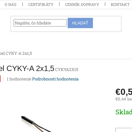
O NÁS
CERTIFIKÁTY
CENNÍK DOPRAVY
KONTAKT
HĽADAŤ
bel CYKY-A 2x1,5
el CYKY-A 2x1,5
CYKYA2X15
Priemerné
1 hodnotenie
Podrobnosti hodnotenia
hodnotenie
produktu
€0,
je
€0,44 b
5,0
z
Jednotk
Skla
5
cena:
hviezdičiek.