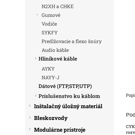
N2XH a CHKE
Gumové
Vodiče
SYKFY
Predlžovacie a flexo šnúry
Audio káble
Hliníkové káble
AYKY
NAYY-J
Dátové (FTP,STP,UTP)
Popi
Príslušenstvo ku káblom
Inštalačný úložný materiál
Pod
Bleskozvody
CYK
Modulárne prístroje
roz