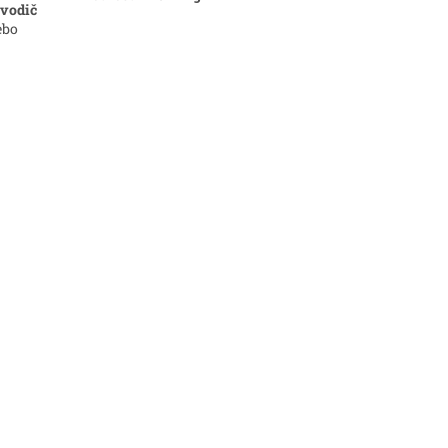
 vodič
ebo