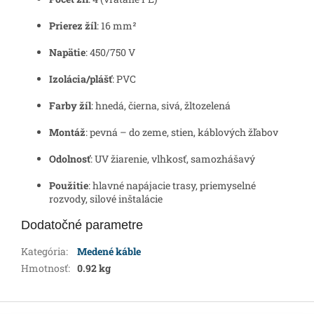
Prierez žíl
: 16 mm²
Napätie
: 450/750 V
Izolácia/plášť
: PVC
Farby žíl
: hnedá, čierna, sivá, žltozelená
Montáž
: pevná – do zeme, stien, káblových žľabov
Odolnosť
: UV žiarenie, vlhkosť, samozhášavý
Použitie
: hlavné napájacie trasy, priemyselné
rozvody, silové inštalácie
Dodatočné parametre
Kategória
:
Medené káble
Hmotnosť
:
0.92 kg
Z