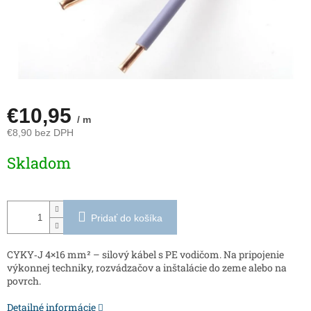
€10,95
/ m
€8,90 bez DPH
Jednotková
Skladom
cena:
Pridať do košíka
CYKY‑J 4×16 mm² – silový kábel s PE vodičom. Na pripojenie
výkonnej techniky, rozvádzačov a inštalácie do zeme alebo na
povrch.
Detailné informácie