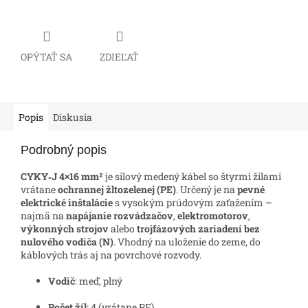
OPÝTAŤ SA
ZDIEĽAŤ
Popis
Diskusia
Podrobný popis
CYKY‑J 4×16 mm²
je silový medený kábel so štyrmi žilami
vrátane
ochrannej žltozelenej (PE)
. Určený je na
pevné
elektrické inštalácie
s vysokým prúdovým zaťažením –
najmä na
napájanie rozvádzačov
,
elektromotorov
,
výkonných strojov
alebo
trojfázových zariadení bez
nulového vodiča (N)
. Vhodný na uloženie do zeme, do
káblových trás aj na povrchové rozvody.
Vodič
: meď, plný
Počet žíl
: 4 (vrátane PE)