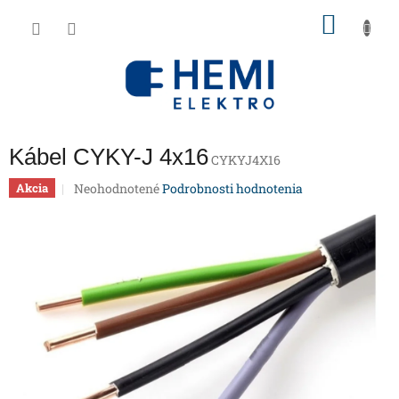
Prejsť
NÁKU
na
obsah
KOŠÍK
Kábel CYKY-J 4x16
CYKYJ4X16
Priemerné
Neohodnotené
Podrobnosti hodnotenia
Akcia
hodnotenie
produktu
je
0,0
z
5
hviezdičiek.