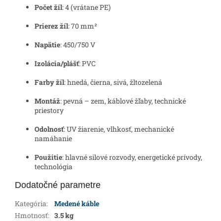
Počet žíl
: 4 (vrátane PE)
Prierez žíl
: 70 mm²
Napätie
: 450/750 V
Izolácia/plášť
: PVC
Farby žíl
: hnedá, čierna, sivá, žltozelená
Montáž
: pevná – zem, káblové žľaby, technické
priestory
Odolnosť
: UV žiarenie, vlhkosť, mechanické
namáhanie
Použitie
: hlavné silové rozvody, energetické prívody,
technológia
Dodatočné parametre
Kategória
:
Medené káble
Hmotnosť
:
3.5 kg