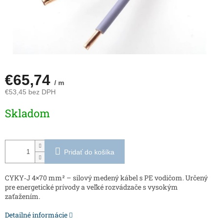
€65,74
/ m
€53,45 bez DPH
Jednotková
Skladom
cena:
Pridať do košíka
CYKY‑J 4×70 mm² – silový medený kábel s PE vodičom. Určený
pre energetické prívody a veľké rozvádzače s vysokým
zaťažením.
Detailné informácie