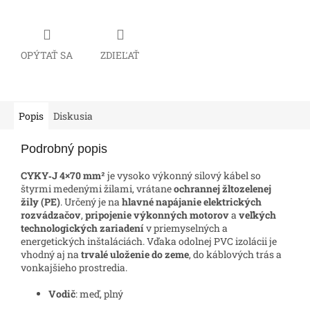
OPÝTAŤ SA
ZDIEĽAŤ
Popis
Diskusia
Podrobný popis
CYKY‑J 4×70 mm²
je vysoko výkonný silový kábel so
štyrmi medenými žilami, vrátane
ochrannej žltozelenej
žily (PE)
. Určený je na
hlavné napájanie elektrických
rozvádzačov
,
pripojenie výkonných motorov
a
veľkých
technologických zariadení
v priemyselných a
energetických inštaláciách. Vďaka odolnej PVC izolácii je
vhodný aj na
trvalé uloženie do zeme
, do káblových trás a
vonkajšieho prostredia.
Vodič
: meď, plný