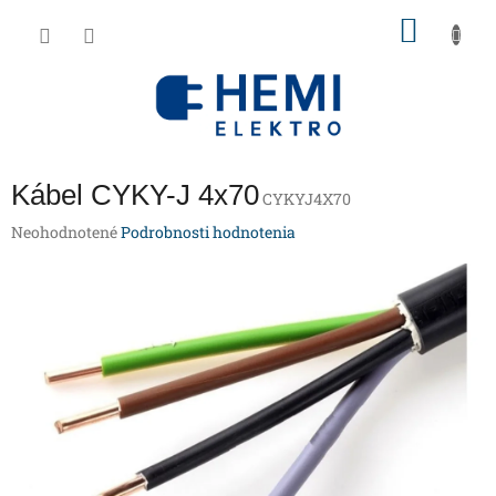
Prejsť
NÁKU
na
obsah
KOŠÍK
Kábel CYKY-J 4x70
CYKYJ4X70
Priemerné
Neohodnotené
Podrobnosti hodnotenia
hodnotenie
produktu
je
0,0
z
5
hviezdičiek.