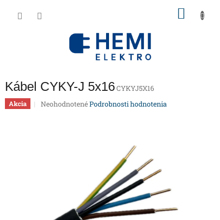
Prejsť
NÁKU
na
obsah
KOŠÍK
Kábel CYKY-J 5x16
CYKYJ5X16
Priemerné
Neohodnotené
Podrobnosti hodnotenia
Akcia
hodnotenie
produktu
je
0,0
z
5
hviezdičiek.