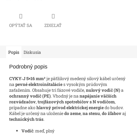
OPÝTAŤ SA
ZDIEĽAŤ
Popis
Diskusia
Podrobný popis
CYKY‑J 5×16 mm²
je päťžilový medený silový kábel určený
na
pevné elektroinštalácie
s vysokým prúdovým
zaťažením. Obsahuje tri fázové vodiče,
nulový vodič (N)
a
ochranný vodič (PE)
. Vhodný je na
napájanie väčších
rozvádzačov
,
trojfázových spotrebičov s N vodičom
,
prípadne ako
hlavný prívod elektrickej energie
do budov.
Kábel je určený na uloženie
do zeme
,
na stenu
,
do žľabov
aj
technických trás
.
Vodič
: meď, plný