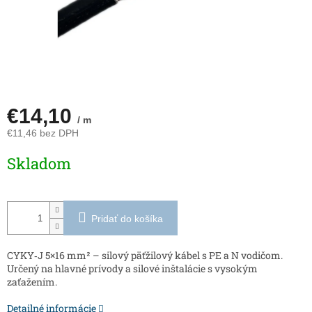
€14,10
/ m
€11,46 bez DPH
Jednotková
Skladom
cena:
Pridať do košíka
CYKY‑J 5×16 mm² – silový päťžilový kábel s PE a N vodičom.
Určený na hlavné prívody a silové inštalácie s vysokým
zaťažením.
Detailné informácie