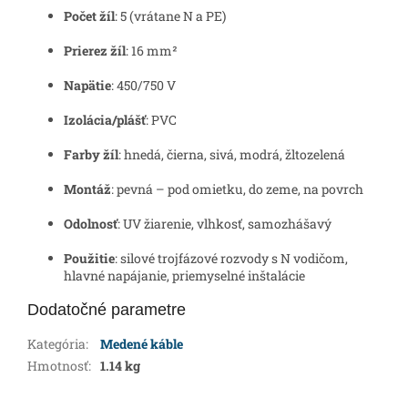
Počet žíl
: 5 (vrátane N a PE)
Prierez žíl
: 16 mm²
Napätie
: 450/750 V
Izolácia/plášť
: PVC
Farby žíl
: hnedá, čierna, sivá, modrá, žltozelená
Montáž
: pevná – pod omietku, do zeme, na povrch
Odolnosť
: UV žiarenie, vlhkosť, samozhášavý
Použitie
: silové trojfázové rozvody s N vodičom,
hlavné napájanie, priemyselné inštalácie
Dodatočné parametre
Kategória
:
Medené káble
Hmotnosť
:
1.14 kg