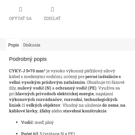
OPÝTAŤ SA
ZDIEĽAŤ
Popis
Diskusia
Podrobný popis
CYKY‑J 5×70 mm²
je vysoko výkonný päťžilový silový
kábel s medenými vodičmi, určený pre
pevné inštalácie s
veľmi vysokým prúdovým zaťažením
. Obsahuje tri fázové
žily,
nulový vodič (N)
a
ochranný vodič (PE)
. Využíva sa
pri
hlavných prívodoch elektrickej energie
, napájaní
výkonových rozvádzačov
,
rozvodní
,
technologických
liniek
či
veľkých objektov
. Vhodný na uloženie
do zeme
,
na
káblové lávky
,
žľaby
alebo
stavebné konštrukcie
.
Vodič
: meď, plný
Počet žíl
: 5 (vrátane N a PE)