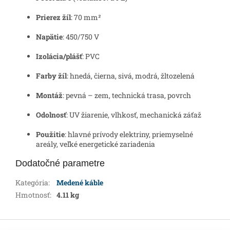
Prierez žíl
: 70 mm²
Napätie
: 450/750 V
Izolácia/plášť
: PVC
Farby žíl
: hnedá, čierna, sivá, modrá, žltozelená
Montáž
: pevná – zem, technická trasa, povrch
Odolnosť
: UV žiarenie, vlhkosť, mechanická záťaž
Použitie
: hlavné prívody elektriny, priemyselné
areály, veľké energetické zariadenia
Dodatočné parametre
Kategória
:
Medené káble
Hmotnosť
:
4.11 kg
Z