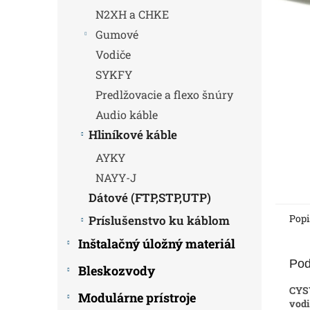
N2XH a CHKE
Gumové
Vodiče
SYKFY
Predlžovacie a flexo šnúry
Audio káble
Hliníkové káble
AYKY
NAYY-J
Dátové (FTP,STP,UTP)
Popi
Príslušenstvo ku káblom
Inštalačný úložný materiál
Pod
Bleskozvody
CYS
Modulárne prístroje
vod