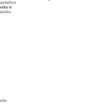
poľahlivý
šačky či
kajšieho
adie