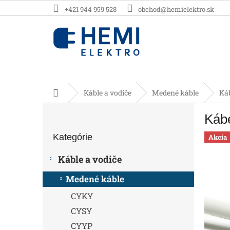
Prejsť
+421 944 959 528
obchod@hemielektro.sk
na
obsah
Domov
Káble a vodiče
Medené káble
Ká
B
Káb
o
Preskočiť
č
Kategórie
kategórie
Akcia
n
ý
Káble a vodiče
p
a
Medené káble
n
CYKY
e
l
CYSY
CYYP