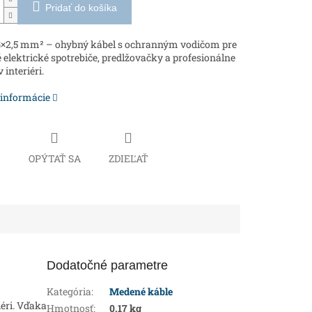
Pridať do košíka
×2,5 mm² – ohybný kábel s ochranným vodičom pre
elektrické spotrebiče, predlžovačky a profesionálne
 interiéri.
 informácie
Č
OPÝTAŤ SA
ZDIEĽAŤ
Dodatočné parametre
Kategória
:
Medené káble
iéri. Vďaka
Hmotnosť
:
0.17 kg