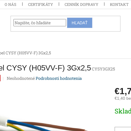
O NÁS
CERTIFIKÁTY
CENNÍK DOPRAVY
KONTAKT
HĽADAŤ
bel CYSY (H05VV-F) 3Gx2,5
el CYSY (H05VV-F) 3Gx2,5
CYSY3GX25
Priemerné
Neohodnotené
Podrobnosti hodnotenia
hodnotenie
produktu
€1,
je
€1,40 b
0,0
z
Jednotk
Skla
5
cena:
hviezdičiek.