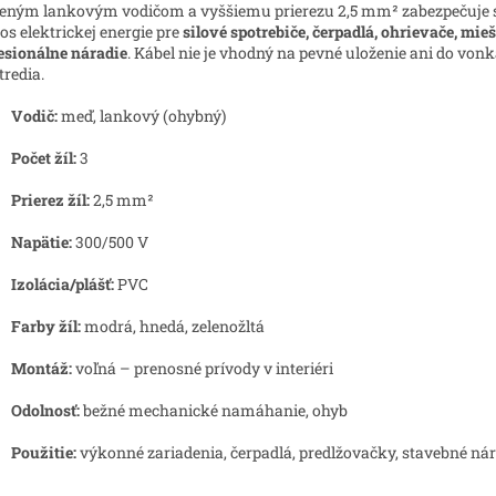
ným lankovým vodičom a vyššiemu prierezu 2,5 mm² zabezpečuje s
os elektrickej energie pre
silové spotrebiče, čerpadlá, ohrievače, mie
esionálne náradie
. Kábel nie je vhodný na pevné uloženie ani do von
tredia.
Vodič:
meď, lankový (ohybný)
Počet žíl:
3
Prierez žíl:
2,5 mm²
Napätie:
300/500 V
Izolácia/plášť:
PVC
Farby žíl:
modrá, hnedá, zelenožltá
Montáž:
voľná – prenosné prívody v interiéri
Odolnosť:
bežné mechanické namáhanie, ohyb
Použitie:
výkonné zariadenia, čerpadlá, predlžovačky, stavebné nár