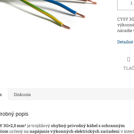
CYSY 3G
výkonné 
náradie v
Detailné
TLA
s
Diskusia
robný popis
Y 3G×2,5 mm²
je trojžilový
ohybný prívodný kábel s ochranným
ičom
určený na
napájanie výkonných elektrických zariadení
v inter