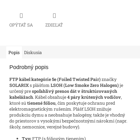
OPÝTAŤ SA
ZDIEĽAŤ
Popis
Diskusia
Podrobný popis
FTP kábel kategórie 5e (Foiled Twisted Pair)
značky
SOLARIX
s plášťom
LSOH (Low Smoke Zero Halogen)
je
určený pre
spoľahlivý prenos dát v štruktúrovaných
kabelážach
. Kábel obsahuje
4 páry krútených vodičov
,
ktoré sú
tienené fóliou
, čím poskytuje ochranu pred
elektromagnetickým rušením. Plášť LSOH znižuje
produkciu dymu a neobsahuje halogény, takže je vhodný
do priestorov s vysokými bezpečnostnými nárokmi (napr.
školy, nemocnice, verejné budovy).
Typ:
FTP (s fóliovým tienením)