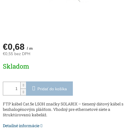
€0,68
/ m
€0,55 bez DPH
Jednotková
Skladom
cena:
Pridať do košíka
FTP kábel Cat.5e LSOH značky SOLARIX – tienený dátový kábel s
bezhalogénovým plášťom. Vhodný pre ethernetové siete a
štruktúrovanú kabeláž.
Detailné informácie