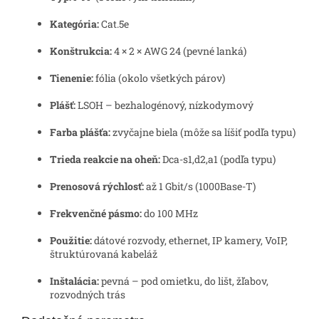
Kategória:
Cat.5e
Konštrukcia:
4 × 2 × AWG 24 (pevné lanká)
Tienenie:
fólia (okolo všetkých párov)
Plášť:
LSOH – bezhalogénový, nízkodymový
Farba plášťa:
zvyčajne biela (môže sa líšiť podľa typu)
Trieda reakcie na oheň:
Dca-s1,d2,a1 (podľa typu)
Prenosová rýchlosť:
až 1 Gbit/s (1000Base-T)
Frekvenčné pásmo:
do 100 MHz
Použitie:
dátové rozvody, ethernet, IP kamery, VoIP,
štruktúrovaná kabeláž
Inštalácia:
pevná – pod omietku, do lišt, žľabov,
rozvodných trás