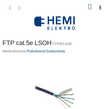
Prejsť
NÁKU
na
obsah
KOŠÍK
FTP cat.5e LSOH
FTP5ELSOH
Priemerné
Neohodnotené
Podrobnosti hodnotenia
hodnotenie
produktu
je
0,0
z
5
hviezdičiek.