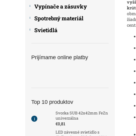
vyšš
Vypínače a zásuvky
krút
obme
Spotrebný materiál
žiad
cent
Svietidlá
Prijímame online platby
Top 10 produktov
Svorka SUB 42x42mm FeZn
univerzálna
€0,81
LED závesné svietidlo s