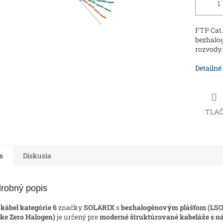
FTP Cat.
bezhalo
rozvody.
Detailné
TLA
s
Diskusia
robný popis
kábel kategórie 6
značky
SOLARIX
s
bezhalogénovým plášťom (LS
e Zero Halogen)
je určený pre
moderné štruktúrované kabeláže s n