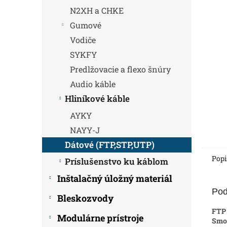
N2XH a CHKE
Gumové
Vodiče
SYKFY
Predlžovacie a flexo šnúry
Audio káble
Hliníkové káble
AYKY
NAYY-J
Dátové (FTP,STP,UTP)
Popi
Príslušenstvo ku káblom
Inštalačný úložný materiál
Pod
Bleskozvody
FTP 
Modulárne prístroje
Smok