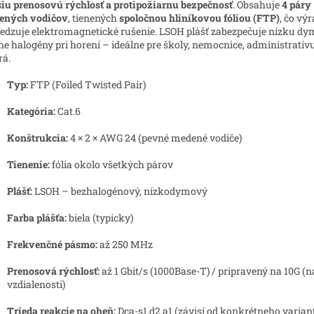
iu prenosovú rýchlosť a protipožiarnu bezpečnosť
. Obsahuje
4 páry
ených vodičov
, tienených
spoločnou hliníkovou fóliou (FTP)
, čo vý
dzuje elektromagnetické rušenie. LSOH plášť zabezpečuje nízku dy
ne halogény pri horení – ideálne pre školy, nemocnice, administratívu
rá.
Typ:
FTP (Foiled Twisted Pair)
Kategória:
Cat.6
Konštrukcia:
4 × 2 × AWG 24 (pevné medené vodiče)
Tienenie:
fólia okolo všetkých párov
Plášť:
LSOH – bezhalogénový, nízkodymový
Farba plášťa:
biela (typicky)
Frekvenčné pásmo:
až 250 MHz
Prenosová rýchlosť:
až 1 Gbit/s (1000Base-T) / pripravený na 10G (n
vzdialenosti)
Trieda reakcie na oheň:
Dca-s1,d2,a1 (závisí od konkrétneho varian