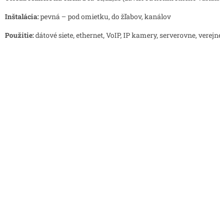
Inštalácia:
pevná – pod omietku, do žľabov, kanálov
Použitie:
dátové siete, ethernet, VoIP, IP kamery, serverovne, verej