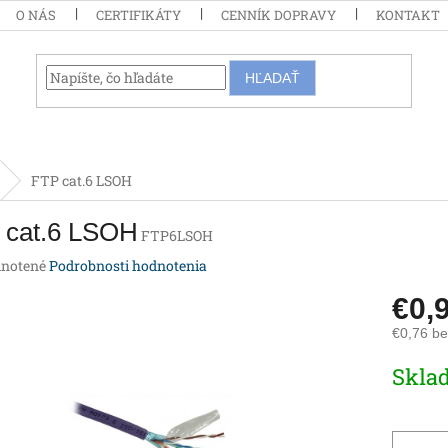
O NÁS
CERTIFIKÁTY
CENNÍK DOPRAVY
KONTAKT
HĽADAŤ
FTP cat.6 LSOH
 cat.6 LSOH
FTP6LSOH
rné
notené
Podrobnosti hodnotenia
enie
€0,
tu
€0,76 b
Jednotk
Skla
cena:
iek.