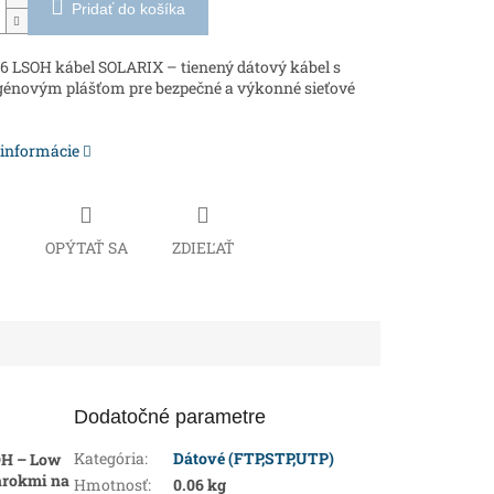
Pridať do košíka
6 LSOH kábel SOLARIX – tienený dátový kábel s
génovým plášťom pre bezpečné a výkonné sieťové
 informácie
Č
OPÝTAŤ SA
ZDIEĽAŤ
Dodatočné parametre
Kategória
:
Dátové (FTP,STP,UTP)
OH – Low
árokmi na
Hmotnosť
:
0.06 kg