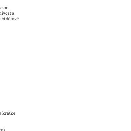
razne
mivosť a
 či dátové
a krátke
tu)