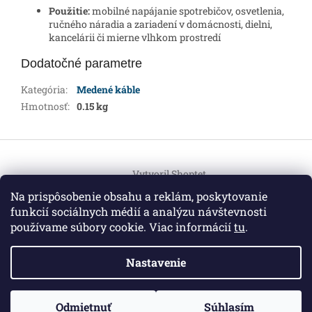
Použitie:
mobilné napájanie spotrebičov, osvetlenia,
ručného náradia a zariadení v domácnosti, dielni,
kancelárii či mierne vlhkom prostredí
Dodatočné parametre
Kategória
:
Medené káble
Hmotnosť
:
0.15 kg
Z
á
Vytvoril Shoptet
p
ä
Na prispôsobenie obsahu a reklám, poskytovanie
t
funkcií sociálnych médií a analýzu návštevnosti
Copyright 2026
HEMI Elektro
. Všetky práva vyhradené.
i
používame súbory cookie. Viac informácií
tu
.
Upraviť nastavenie cookies
e
Nastavenie
Informácie pre vás
ZO ZDRAVOTNÝCH DÔVODOV BUDÚ VAŠE OBJEDNÁVKY
Odmietnuť
Súhlasím
O nás
|
Certifikáty
|
Cenník dopravy
|
Kontakt
|
Obchodné