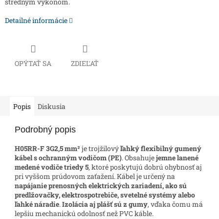
stredným výkonom.
Detailné informácie
OPÝTAŤ SA
ZDIEĽAŤ
Popis
Diskusia
Podrobný popis
H05RR-F 3G2,5 mm²
je trojžilový
ľahký flexibilný gumený
kábel s ochranným vodičom (PE)
. Obsahuje
jemne lanené
medené vodiče triedy 5
, ktoré poskytujú dobrú ohybnosť aj
pri vyššom prúdovom zaťažení. Kábel je určený na
napájanie prenosných elektrických zariadení, ako sú
predlžovačky, elektrospotrebiče, svetelné systémy alebo
ľahké náradie
.
Izolácia aj plášť sú z gumy
, vďaka čomu má
lepšiu mechanickú odolnosť než PVC káble.