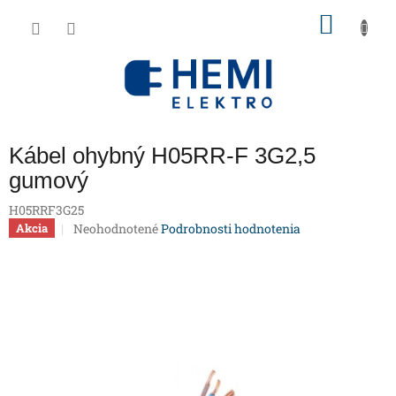
Prejsť
NÁKU
na
obsah
KOŠÍK
Kábel ohybný H05RR-F 3G2,5
gumový
H05RRF3G25
Priemerné
Neohodnotené
Podrobnosti hodnotenia
Akcia
hodnotenie
produktu
je
0,0
z
5
hviezdičiek.