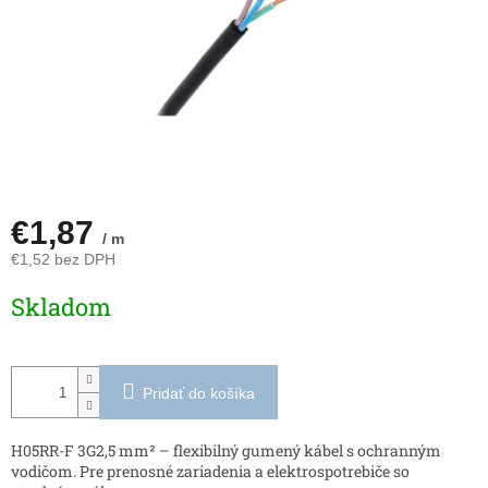
€1,87
/ m
€1,52 bez DPH
Jednotková
Skladom
cena:
Pridať do košíka
H05RR-F 3G2,5 mm² – flexibilný gumený kábel s ochranným
vodičom. Pre prenosné zariadenia a elektrospotrebiče so