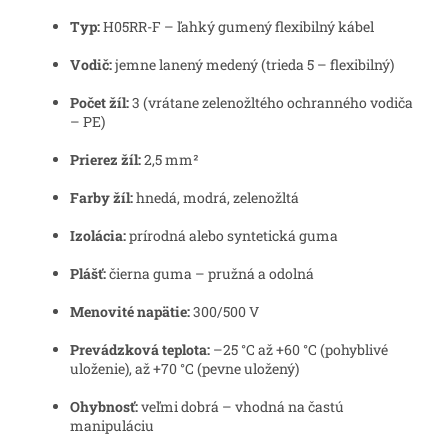
Typ:
H05RR-F – ľahký gumený flexibilný kábel
Vodič:
jemne lanený medený (trieda 5 – flexibilný)
Počet žíl:
3 (vrátane zelenožltého ochranného vodiča
– PE)
Prierez žíl:
2,5 mm²
Farby žíl:
hnedá, modrá, zelenožltá
Izolácia:
prírodná alebo syntetická guma
Plášť:
čierna guma – pružná a odolná
Menovité napätie:
300/500 V
Prevádzková teplota:
–25 °C až +60 °C (pohyblivé
uloženie), až +70 °C (pevne uložený)
Ohybnosť:
veľmi dobrá – vhodná na častú
manipuláciu