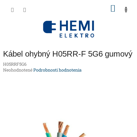
Prejsť
NÁKU
na
obsah
KOŠÍK
Kábel ohybný H05RR-F 5G6 gumový
H05RRF5G6
Priemerné
Neohodnotené
Podrobnosti hodnotenia
hodnotenie
produktu
je
0,0
z
5
hviezdičiek.