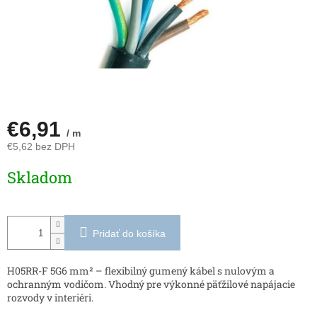
€6,91
/ m
€5,62 bez DPH
Jednotková
Skladom
cena:
Pridať do košíka
H05RR-F 5G6 mm² – flexibilný gumený kábel s nulovým a
ochranným vodičom. Vhodný pre výkonné päťžilové napájacie
rozvody v interiéri.