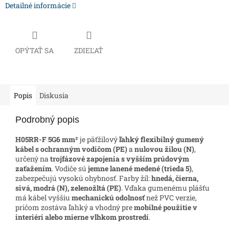
Detailné informácie
OPÝTAŤ SA
ZDIEĽAŤ
Popis
Diskusia
Podrobný popis
H05RR-F 5G6 mm²
je päťžilový
ľahký flexibilný gumený
kábel s ochranným vodičom (PE)
a
nulovou žilou (N)
,
určený na
trojfázové zapojenia s vyšším prúdovým
zaťažením
. Vodiče sú
jemne lanené medené (trieda 5)
,
zabezpečujú vysokú ohybnosť. Farby žíl:
hnedá, čierna,
sivá, modrá (N), zelenožltá (PE)
. Vďaka gumenému plášťu
má kábel vyššiu
mechanickú odolnosť
než PVC verzie,
pričom zostáva ľahký a vhodný pre
mobilné použitie v
interiéri alebo mierne vlhkom prostredí
.