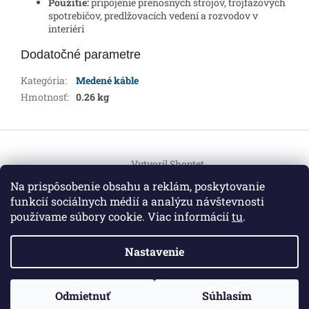
Použitie:
pripojenie prenosných strojov, trojfázových
spotrebičov, predlžovacích vedení a rozvodov v
interiéri
Dodatočné parametre
Kategória
:
Medené káble
Hmotnosť
:
0.26 kg
Z
á
Vytvoril Shoptet
p
ä
Na prispôsobenie obsahu a reklám, poskytovanie
t
funkcií sociálnych médií a analýzu návštevnosti
Copyright 2026
HEMI Elektro
. Všetky práva vyhradené.
i
používame súbory cookie. Viac informácií
tu
.
Upraviť nastavenie cookies
e
Nastavenie
Informácie pre vás
ZO ZDRAVOTNÝCH DÔVODOV BUDÚ VAŠE OBJEDNÁVKY
Odmietnuť
Súhlasím
O nás
|
Certifikáty
|
Cenník dopravy
|
Kontakt
|
Obchodné
VYBAVENÉ V PRIEBEHU 14 DNÍ. ĎAKUJEME ZA POCHOPENIE