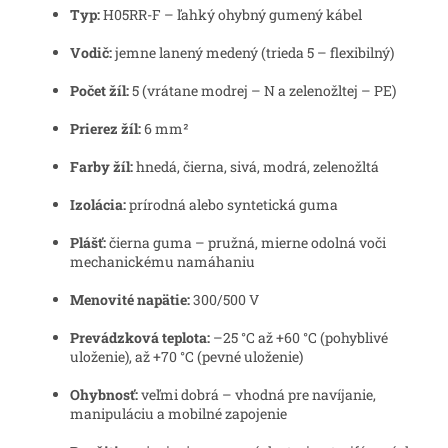
Typ:
H05RR-F – ľahký ohybný gumený kábel
Vodič:
jemne lanený medený (trieda 5 – flexibilný)
Počet žíl:
5 (vrátane modrej – N a zelenožltej – PE)
Prierez žíl:
6 mm²
Farby žíl:
hnedá, čierna, sivá, modrá, zelenožltá
Izolácia:
prírodná alebo syntetická guma
Plášť:
čierna guma – pružná, mierne odolná voči
mechanickému namáhaniu
Menovité napätie:
300/500 V
Prevádzková teplota:
–25 °C až +60 °C (pohyblivé
uloženie), až +70 °C (pevné uloženie)
Ohybnosť:
veľmi dobrá – vhodná pre navíjanie,
manipuláciu a mobilné zapojenie