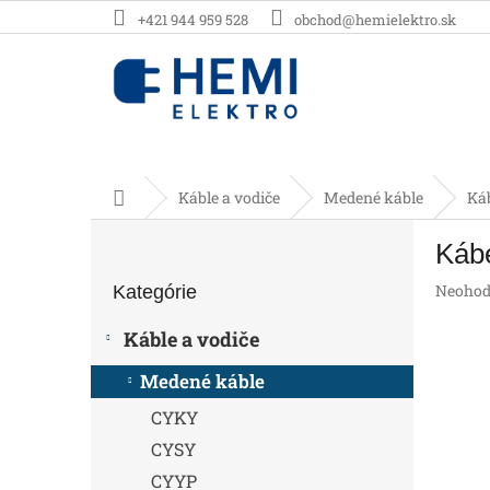
Prejsť
+421 944 959 528
obchod@hemielektro.sk
na
obsah
Domov
Káble a vodiče
Medené káble
Ká
B
Káb
o
Preskočiť
č
Prieme
Neohod
Kategórie
kategórie
n
hodnot
ý
produk
Káble a vodiče
p
je
0,0
a
Medené káble
z
n
5
CYKY
e
hviezdič
l
CYSY
CYYP