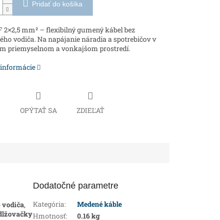
Pridať do košíka
2×2,5 mm² – flexibilný gumený kábel bez
ho vodiča. Na napájanie náradia a spotrebičov v
m priemyselnom a vonkajšom prostredí.
 informácie
Č
OPÝTAŤ SA
ZDIEĽAŤ
Dodatočné parametre
Kategória
:
Medené káble
 vodiča
,
edlžovačky
Hmotnosť
:
0.16 kg