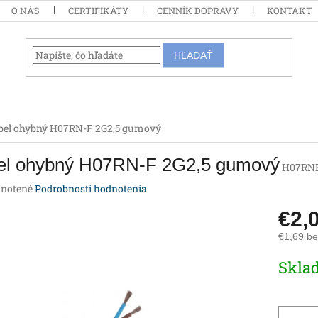
O NÁS
CERTIFIKÁTY
CENNÍK DOPRAVY
KONTAKT
HĽADAŤ
bel ohybný H07RN-F 2G2,5 gumový
el ohybný H07RN-F 2G2,5 gumový
H07RN
rné
notené
Podrobnosti hodnotenia
enie
€2,
tu
€1,69 b
Jednotk
Skla
cena:
iek.