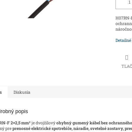
H07RN-F 
ochranné
náročno
Detailné
TLA
s
Diskusia
robný popis
RN-F 2×2,5 mm²
je dvojžilový
ohybný gumený kábel bez ochranného
ný pre
prenosné elektrické spotrebiče, náradie, svetelné zostavy, pr