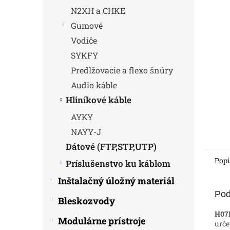
N2XH a CHKE
Gumové
Vodiče
SYKFY
Predlžovacie a flexo šnúry
Audio káble
Hliníkové káble
AYKY
NAYY-J
Dátové (FTP,STP,UTP)
Popi
Príslušenstvo ku káblom
Inštalačný úložný materiál
Pod
Bleskozvody
H07
Modulárne prístroje
urče