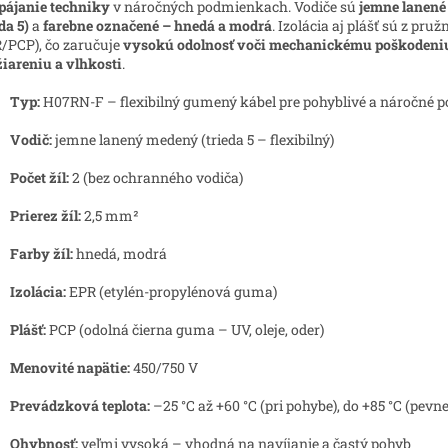
pájanie techniky
v náročných podmienkach. Vodiče sú
jemne lanen
da 5)
a
farebne označené – hnedá a modrá
. Izolácia aj plášť sú z pru
/PCP), čo zaručuje
vysokú odolnosť voči mechanickému poškodeniu
iareniu a vlhkosti
.
Typ:
H07RN-F – flexibilný gumený kábel pre pohyblivé a náročné p
Vodič:
jemne lanený medený (trieda 5 – flexibilný)
Počet žíl:
2 (bez ochranného vodiča)
Prierez žíl:
2,5 mm²
Farby žíl:
hnedá, modrá
Izolácia:
EPR (etylén-propylénová guma)
Plášť:
PCP (odolná čierna guma – UV, oleje, oder)
Menovité napätie:
450/750 V
Prevádzková teplota:
–25 °C až +60 °C (pri pohybe), do +85 °C (pevn
Ohybnosť:
veľmi vysoká – vhodná na navíjanie a častý pohyb