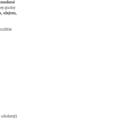
é medené
žnej gumy
, olejom,
oužitie
e uložený)