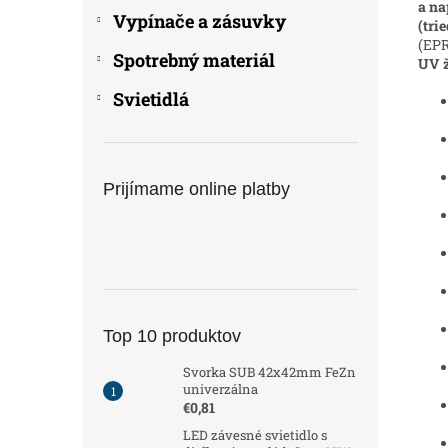
a na
Vypínače a zásuvky
(trie
(EPR
Spotrebný materiál
UV ž
Svietidlá
Prijímame online platby
Top 10 produktov
Svorka SUB 42x42mm FeZn
univerzálna
€0,81
LED závesné svietidlo s