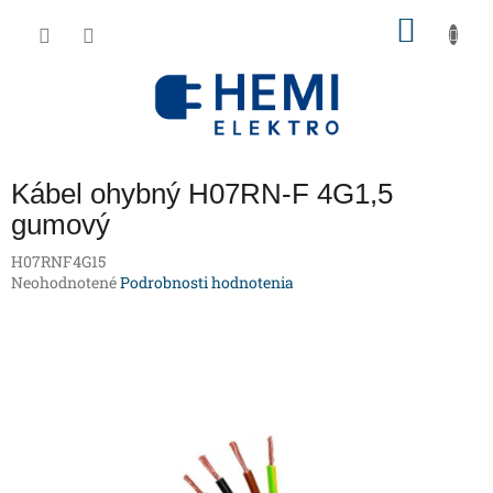
Prejsť
NÁKU
na
obsah
KOŠÍK
Kábel ohybný H07RN-F 4G1,5
gumový
H07RNF4G15
Priemerné
Neohodnotené
Podrobnosti hodnotenia
hodnotenie
produktu
je
0,0
z
5
hviezdičiek.