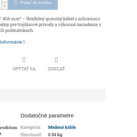
Pridať do košíka
 4G6 mm² – flexibilný gumený kábel s ochrannou
deálny pre trojfázové prívody a výkonné zariadenia v
ch podmienkach.
 informácie
Č
OPÝTAŤ SA
ZDIEĽAŤ
Dodatočné parametre
Kategória
:
Medené káble
 vodičom
a
Hmotnosť
:
0.54 kg