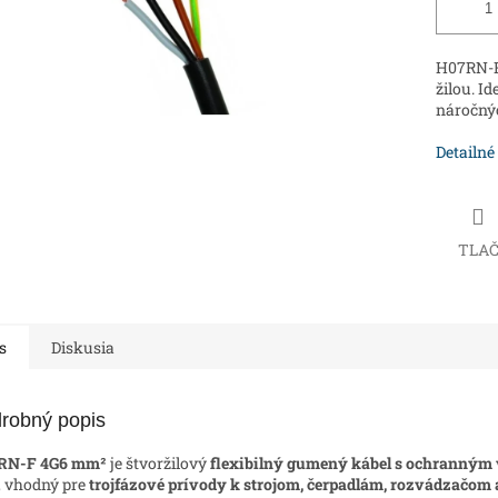
H07RN-F
žilou. I
náročný
Detailné
TLA
s
Diskusia
robný popis
RN-F 4G6 mm²
je štvoržilový
flexibilný gumený kábel s ochranným
, vhodný pre
trojfázové prívody k strojom, čerpadlám, rozvádzačom 