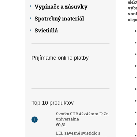
elek
Vypínače a zásuvky
výbo
vonk
Spotrebný materiál
olej
Svietidlá
Prijímame online platby
Top 10 produktov
Svorka SUB 42x42mm FeZn
univerzálna
€0,81
LED závesné svietidlo s