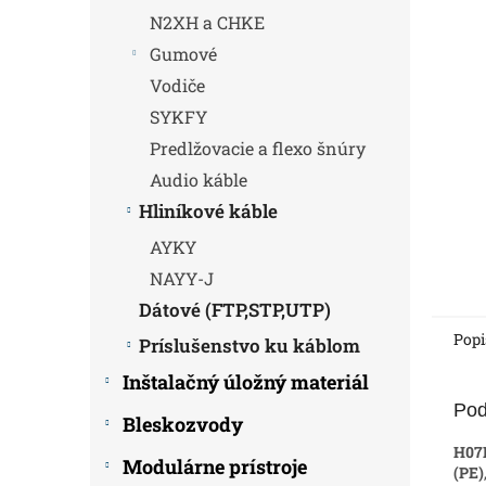
N2XH a CHKE
Gumové
Vodiče
SYKFY
Predlžovacie a flexo šnúry
Audio káble
Hliníkové káble
AYKY
NAYY-J
Dátové (FTP,STP,UTP)
Popi
Príslušenstvo ku káblom
Inštalačný úložný materiál
Pod
Bleskozvody
H07
Modulárne prístroje
(PE)