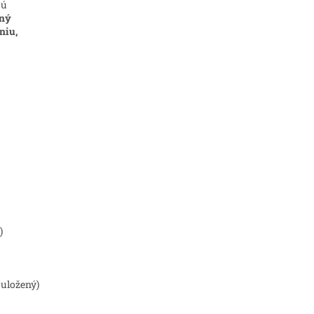
jú
lný
niu,
)
 uložený)