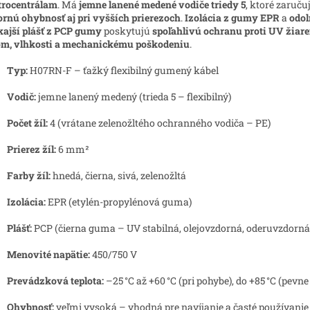
trocentrálam
. Má
jemne lanené medené vodiče triedy 5
, ktoré zaruču
rnú ohybnosť aj pri vyšších prierezoch
.
Izolácia z gumy EPR
a
odo
ajší plášť z PCP gumy
poskytujú
spoľahlivú ochranu proti UV žiare
om, vlhkosti a mechanickému poškodeniu
.
Typ:
H07RN-F – ťažký flexibilný gumený kábel
Vodič:
jemne lanený medený (trieda 5 – flexibilný)
Počet žíl:
4 (vrátane zelenožltého ochranného vodiča – PE)
Prierez žíl:
6 mm²
Farby žíl:
hnedá, čierna, sivá, zelenožltá
Izolácia:
EPR (etylén-propylénová guma)
Plášť:
PCP (čierna guma – UV stabilná, olejovzdorná, oderuvzdorná
Menovité napätie:
450/750 V
Prevádzková teplota:
–25 °C až +60 °C (pri pohybe), do +85 °C (pevne
Ohybnosť:
veľmi vysoká – vhodná pre navíjanie a časté používanie