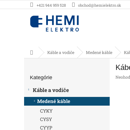
Prejsť
+421 944 959 528
obchod@hemielektro.sk
na
obsah
Domov
Káble a vodiče
Medené káble
Ká
B
Káb
o
Preskočiť
č
Prieme
Neohod
Kategórie
kategórie
n
hodnot
ý
produk
Káble a vodiče
p
je
0,0
a
Medené káble
z
n
5
CYKY
e
hviezdič
l
CYSY
CYYP