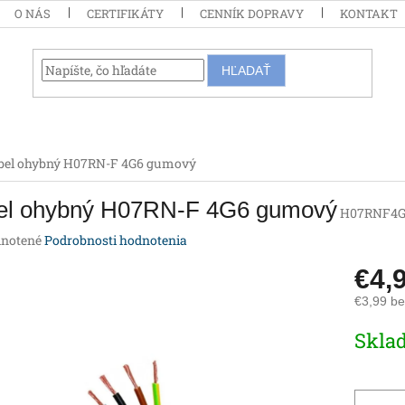
O NÁS
CERTIFIKÁTY
CENNÍK DOPRAVY
KONTAKT
HĽADAŤ
bel ohybný H07RN-F 4G6 gumový
el ohybný H07RN-F 4G6 gumový
H07RNF4G
rné
notené
Podrobnosti hodnotenia
enie
€4,
tu
€3,99 b
Jednotk
Skla
cena:
iek.