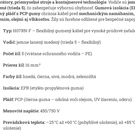
rátory, priemyselné stroje a kontajnerové technológie
. Vodiče sú
jem
né (trieda 5)
, čo zabezpečuje výbornú ohybnosť.
Gumová izolácia (E
ný plášť z PCP gumy
chránia kábel pred
mechanickým namáhaním,
ením, olejmi aj vlhkosťou
. Žily sú farebne odlíšené pre bezpečné zapoj
Typ:
H07RN-F – flexibilný gumený kábel pre vysoké prúdové zaťaž
Vodič:
jemne lanený medený (trieda 5 – flexibilný)
Počet žíl:
5 (vrátane ochranného vodiča – PE)
Prierez žíl:
16 mm²
Farby žíl:
hnedá, čierna, sivá, modrá, zelenožltá
Izolácia:
EPR (etylén-propylénová guma)
Plášť:
PCP (čierna guma – odolná voči olejom, UV žiareniu, oderu)
Menovité napätie:
450/750 V
Prevádzková teplota:
–25 °C až +60 °C (pohyblivé uloženie), až +85 °
uloženie)