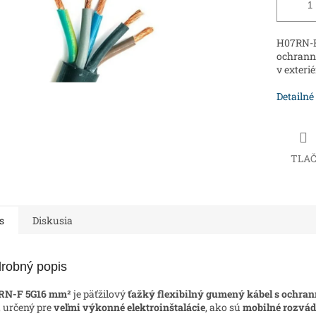
H07RN-F 
ochranno
v exterié
Detailné
TLA
s
Diskusia
robný popis
RN-F 5G16 mm²
je päťžilový
ťažký flexibilný gumený kábel s ochran
, určený pre
veľmi výkonné elektroinštalácie
, ako sú
mobilné rozvád