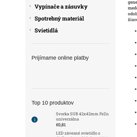
gene
Vypínače a zásuvky
mede
odol
Spotrebný materiál
žiar
Svietidlá
Prijímame online platby
Top 10 produktov
Svorka SUB 42x42mm FeZn
univerzálna
€0,81
LED závesné svietidlo s