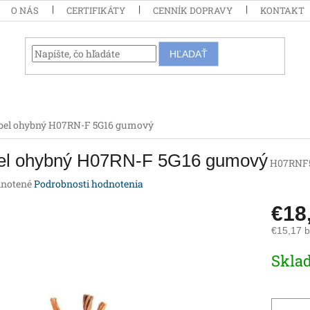
O NÁS
CERTIFIKÁTY
CENNÍK DOPRAVY
KONTAKT
HĽADAŤ
bel ohybný H07RN-F 5G16 gumový
el ohybný H07RN-F 5G16 gumový
H07RNF
rné
notené
Podrobnosti hodnotenia
enie
€18
tu
€15,17 
Jednotk
Skla
cena:
iek.