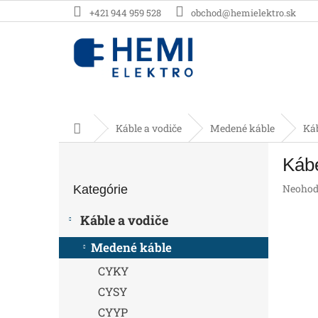
Prejsť
+421 944 959 528
obchod@hemielektro.sk
na
obsah
Domov
Káble a vodiče
Medené káble
Ká
B
Káb
o
Preskočiť
č
Prieme
Neohod
Kategórie
kategórie
n
hodnot
ý
produk
Káble a vodiče
p
je
0,0
a
Medené káble
z
n
5
CYKY
e
hviezdič
l
CYSY
CYYP