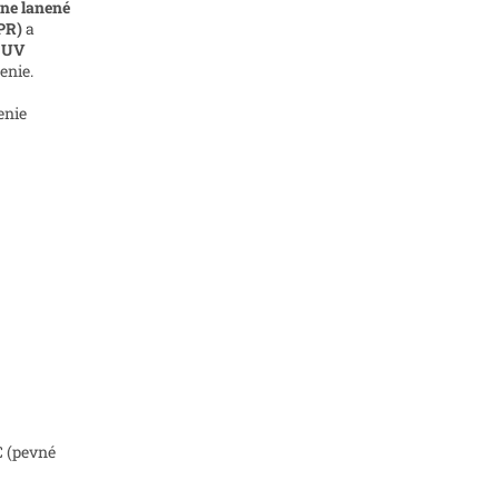
ne lanené
PR)
a
 UV
enie.
enie
C (pevné