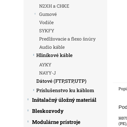
N2XH a CHKE
Gumové
Vodiče
SYKFY
Predlžovacie a flexo šnúry
Audio káble
Hliníkové káble
AYKY
NAYY-J
Dátové (FTP,STP,UTP)
Popi
Príslušenstvo ku káblom
Inštalačný úložný materiál
Pod
Bleskozvody
H07
Modulárne prístroje
(PE)