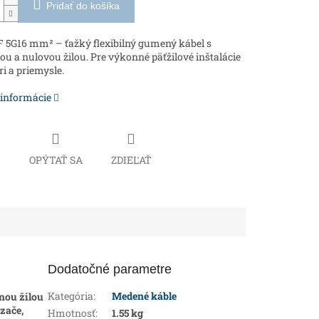
Pridať do košíka
5G16 mm² – ťažký flexibilný gumený kábel s
u a nulovou žilou. Pre výkonné päťžilové inštalácie
ri a priemysle.
 informácie
Č
OPÝTAŤ SA
ZDIEĽAŤ
Dodatočné parametre
Kategória
:
Medené káble
nou žilou
zače,
Hmotnosť
:
1.55 kg