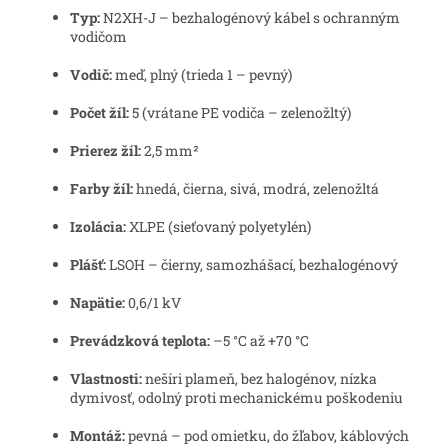
Typ:
N2XH-J – bezhalogénový kábel s ochranným
vodičom
Vodič:
meď, plný (trieda 1 – pevný)
Počet žíl:
5 (vrátane PE vodiča – zelenožltý)
Prierez žíl:
2,5 mm²
Farby žíl:
hnedá, čierna, sivá, modrá, zelenožltá
Izolácia:
XLPE (sieťovaný polyetylén)
Plášť:
LSOH – čierny, samozhášací, bezhalogénový
Napätie:
0,6/1 kV
Prevádzková teplota:
–5 °C až +70 °C
Vlastnosti:
nešíri plameň, bez halogénov, nízka
dymivosť, odolný proti mechanickému poškodeniu
Montáž:
pevná – pod omietku, do žľabov, káblových