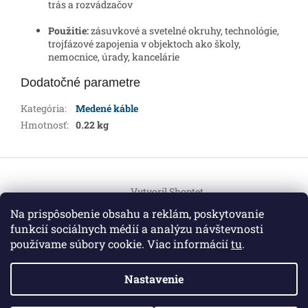
trás a rozvádzačov
Použitie:
zásuvkové a svetelné okruhy, technológie,
trojfázové zapojenia v objektoch ako školy,
nemocnice, úrady, kancelárie
Dodatočné parametre
Kategória
:
Medené káble
Hmotnosť
:
0.22 kg
Z
á
Vytvoril Shoptet
p
ä
Na prispôsobenie obsahu a reklám, poskytovanie
t
funkcií sociálnych médií a analýzu návštevnosti
Copyright 2026
HEMI Elektro
. Všetky práva vyhradené.
i
používame súbory cookie. Viac informácií
tu
.
Upraviť nastavenie cookies
e
Nastavenie