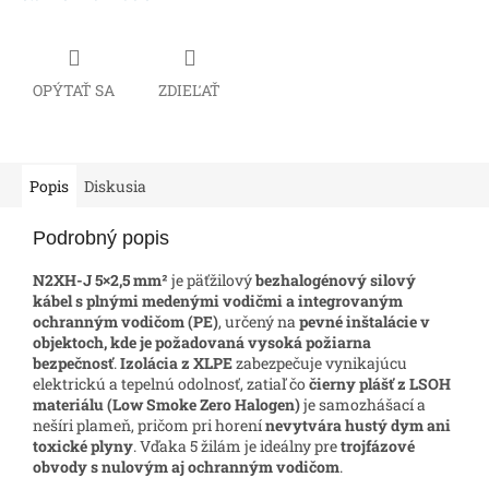
OPÝTAŤ SA
ZDIEĽAŤ
Popis
Diskusia
Podrobný popis
N2XH-J 5×2,5 mm²
je päťžilový
bezhalogénový silový
kábel s plnými medenými vodičmi a integrovaným
ochranným vodičom (PE)
, určený na
pevné inštalácie v
objektoch, kde je požadovaná vysoká požiarna
bezpečnosť
.
Izolácia z XLPE
zabezpečuje vynikajúcu
elektrickú a tepelnú odolnosť, zatiaľ čo
čierny plášť z LSOH
materiálu (Low Smoke Zero Halogen)
je samozhášací a
nešíri plameň, pričom pri horení
nevytvára hustý dym ani
toxické plyny
. Vďaka 5 žilám je ideálny pre
trojfázové
obvody s nulovým aj ochranným vodičom
.