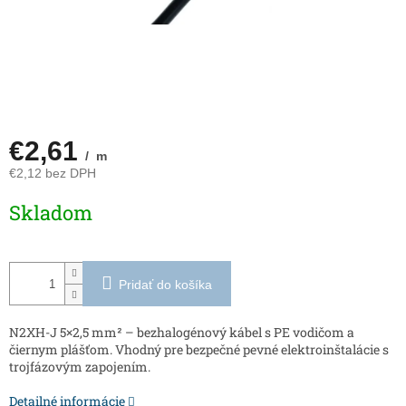
€2,61
/ m
€2,12 bez DPH
Jednotková
Skladom
cena:
Pridať do košíka
N2XH-J 5×2,5 mm² – bezhalogénový kábel s PE vodičom a
čiernym plášťom. Vhodný pre bezpečné pevné elektroinštalácie s
trojfázovým zapojením.
Detailné informácie