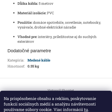
Dĺžka kábla:
5 metrov
Materiál izolácie:
PVC
Použitie:
domáce spotrebiče, osvetlenie, notebooky,
vysávače, drobné elektrické náradie
Vhodné pre:
interiéry, príležitostne aj do suchých
exteriérov
Dodatočné parametre
Kategória
:
Medené káble
Hmotnosť
:
0.55 kg
Z
á
Vytvoril Shoptet
p
ä
Na prispôsobenie obsahu a reklám, poskytovanie
t
funkcií sociálnych médií a analýzu návštevnosti
Copyright 2026
HEMI Elektro
. Všetky práva vyhradené.
i
používame súbory cookie. Viac informácií
tu
.
Upraviť nastavenie cookies