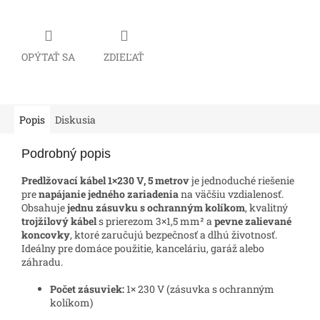
OPÝTAŤ SA
ZDIEĽAŤ
Popis
Diskusia
Podrobný popis
Predlžovací kábel 1×230 V, 5 metrov
je jednoduché riešenie
pre
napájanie jedného zariadenia
na väčšiu vzdialenosť.
Obsahuje
jednu zásuvku s ochranným kolíkom
, kvalitný
trojžilový kábel
s prierezom 3×1,5 mm² a
pevne zalievané
koncovky
, ktoré zaručujú bezpečnosť a dlhú životnosť.
Ideálny pre domáce použitie, kanceláriu, garáž alebo
záhradu.
Počet zásuviek:
1× 230 V (zásuvka s ochranným
kolíkom)