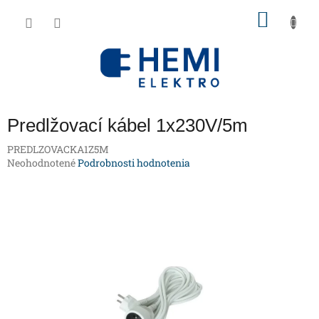
Prejsť
NÁKU
na
obsah
KOŠÍK
Predlžovací kábel 1x230V/5m
PREDLZOVACKA1Z5M
Priemerné
Neohodnotené
Podrobnosti hodnotenia
hodnotenie
produktu
je
0,0
z
5
hviezdičiek.