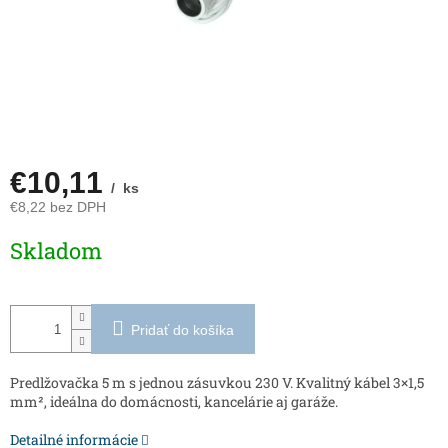
€10,11
/ ks
€8,22 bez DPH
Jednotková
Skladom
cena:
Pridať do košíka
Predlžovačka 5 m s jednou zásuvkou 230 V. Kvalitný kábel 3×1,5
mm², ideálna do domácnosti, kancelárie aj garáže.
Detailné informácie