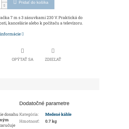
Pridať do košíka
ačka 7 m s 3 zásuvkami 230 V. Praktická do
ti, kancelárie alebo k počítaču a televízoru.
 informácie
Č
OPÝTAŤ SA
ZDIEĽAŤ
Dodatočné parametre
nie dosahu
Kategória
:
Medené káble
nným
Hmotnosť
:
0.7 kg
 zaručuje