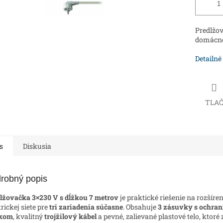
Predlžov
domácnos
Detailné
TLA
s
Diskusia
robný popis
lžovačka 3×230 V s dĺžkou 7 metrov
je praktické riešenie na rozšíre
trickej siete pre
tri zariadenia súčasne
. Obsahuje
3 zásuvky s ochra
íkom
, kvalitný
trojžilový kábel
a pevné, zalievané plastové telo, ktoré