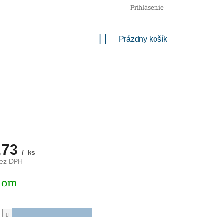
OBCHODNÉ PODMIENKY
PODMIENKY OCHRANY OSOBNÝCH
Prihlásenie
NÁKUPNÝ
Prázdny košík
KOŠÍK
,73
/ ks
bez DPH
ová
dom