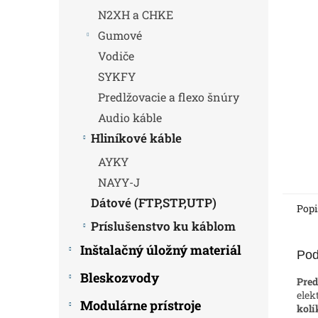
N2XH a CHKE
Gumové
Vodiče
SYKFY
Predlžovacie a flexo šnúry
Audio káble
Hliníkové káble
AYKY
NAYY-J
Dátové (FTP,STP,UTP)
Popi
Príslušenstvo ku káblom
Inštalačný úložný materiál
Pod
Bleskozvody
Pred
elek
Modulárne prístroje
kol