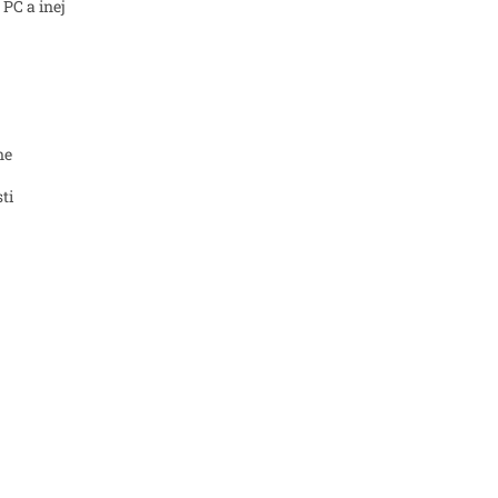
 PC a inej
ne
ti