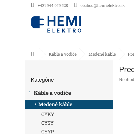
Prejsť
+421 944 959 528
obchod@hemielektro.sk
na
obsah
Domov
Káble a vodiče
Medené káble
Pr
B
Pre
o
Preskočiť
č
Prieme
Neohod
Kategórie
kategórie
n
hodnot
ý
produk
Káble a vodiče
p
je
0,0
a
Medené káble
z
n
5
CYKY
e
hviezdič
l
CYSY
CYYP