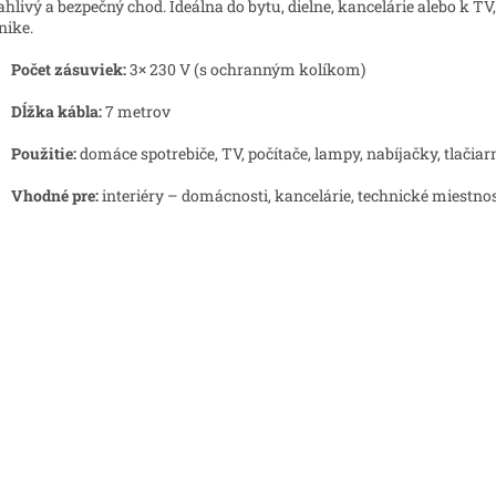
ahlivý a bezpečný chod. Ideálna do bytu, dielne, kancelárie alebo k TV,
nike.
Počet zásuviek:
3× 230 V (s ochranným kolíkom)
Dĺžka kábla:
7 metrov
Použitie:
domáce spotrebiče, TV, počítače, lampy, nabíjačky, tlačiar
Vhodné pre:
interiéry – domácnosti, kancelárie, technické miestnos