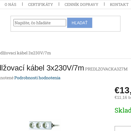
O NÁS
CERTIFIKÁTY
CENNÍK DOPRAVY
KONTAKT
HĽADAŤ
edlžovací kábel 3x230V/7m
dlžovací kábel 3x230V/7m
PREDLZOVACKA3Z7M
rné
notené
Podrobnosti hodnotenia
enie
€13
tu
€11,16 
Jednotk
Skla
cena:
iek.