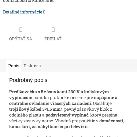
domácnosti či kancelárie.
Detailné informácie
OPÝTAŤ SA
ZDIEĽAŤ
Popis
Diskusia
Podrobný popis
Predlžovačka s 5 zásuvkami 230 V a kolískovým
vypínačom
ponúka praktické riešenie pre
napájanie a
centrálne ovládanie viacerých zariadení
. Obsahuje
trojžilový kábel 3×1,5 mm²
, pevný zásuvkový blok z
odolného plastu a
podsvietený vypínač
, ktorý prepína
všetky zásuvky naraz. Vhodná pre použitie v
domácnosti,
kancelárii, za nábytkom či pri televízii
.