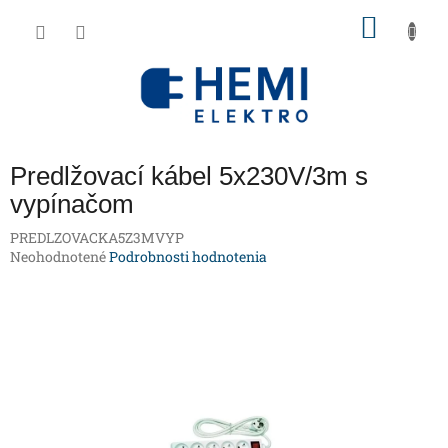
Prejsť
NÁKU
na
obsah
KOŠÍK
Predlžovací kábel 5x230V/3m s
vypínačom
PREDLZOVACKA5Z3MVYP
Priemerné
Neohodnotené
Podrobnosti hodnotenia
hodnotenie
produktu
je
0,0
z
5
hviezdičiek.