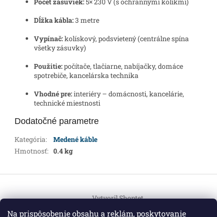
Počet zásuviek:
5× 230 V (s ochrannými kolíkmi)
Dĺžka kábla:
3 metre
Vypínač:
kolískový, podsvietený (centrálne spína
všetky zásuvky)
Použitie:
počítače, tlačiarne, nabíjačky, domáce
spotrebiče, kancelárska technika
Vhodné pre:
interiéry – domácnosti, kancelárie,
technické miestnosti
Dodatočné parametre
Kategória
:
Medené káble
Hmotnosť
:
0.4 kg
Z
á
Vytvoril Shoptet
p
ä
Na prispôsobenie obsahu a reklám, poskytovanie