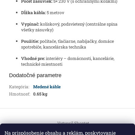
Počet zásuviek:
5× 230 V (s ochrannými kolíkmi)
Dĺžka kábla:
5 metrov
Vypínač:
kolískový, podsvietený (centrálne spína
všetky zásuvky)
Použitie:
počítače, tlačiarne, nabíjačky, domáce
spotrebiče, kancelárska technika
Vhodné pre:
interiéry – domácnosti, kancelárie,
technické miestnosti
Dodatočné parametre
Kategória
:
Medené káble
Hmotnosť
:
0.65 kg
Z
á
Vytvoril Shoptet
p
ä
Na prispôsobenie obsahu a reklám, poskytovanie