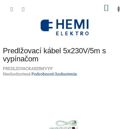
Prejsť
NÁKU
na
obsah
KOŠÍK
Predlžovací kábel 5x230V/5m s
vypínačom
PREDLZOVACKA5Z5MVYP
Priemerné
Neohodnotené
Podrobnosti hodnotenia
hodnotenie
produktu
je
0,0
z
5
hviezdičiek.