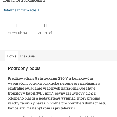
domácnosti či kancelárie.
Detailné informácie
OPÝTAŤ SA
ZDIEĽAŤ
Popis
Diskusia
Podrobný popis
Predlžovačka s 5 zásuvkami 230 V a kolískovým
vypínačom
ponúka praktické riešenie pre
napájanie a
centrálne ovládanie viacerých zariadení
. Obsahuje
trojžilový kábel 3×1,5 mm²
, pevný zásuvkový blok z
odolného plastu a
podsvietený vypínač
, ktorý prepína
všetky zásuvky naraz. Vhodná pre použitie v
domácnosti,
kancelárii, za nábytkom či pri televízii
.