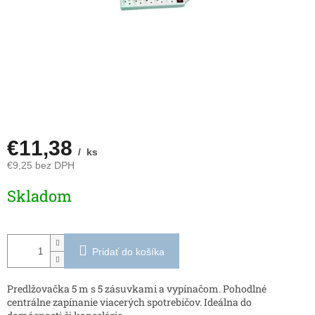
€11,38
/ ks
€9,25 bez DPH
Jednotková
Skladom
cena:
Pridať do košíka
Predlžovačka 5 m s 5 zásuvkami a vypínačom. Pohodlné
centrálne zapínanie viacerých spotrebičov. Ideálna do