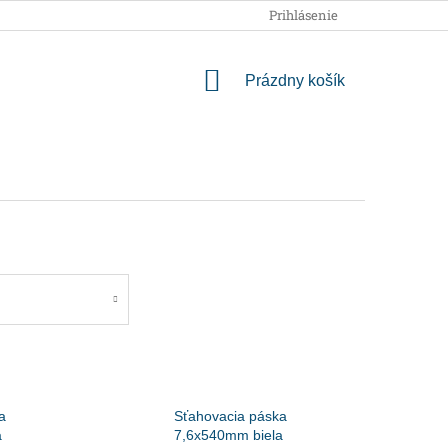
OBCHODNÉ PODMIENKY
PODMIENKY OCHRANY OSOBNÝCH
Prihlásenie
NÁKUPNÝ
Prázdny košík
KOŠÍK
a
Sťahovacia páska
a
7,6x540mm biela