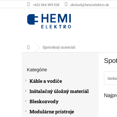
Prejsť
+421 944 959 528
obchod@hemielektro.sk
na
obsah
Domov
Spotrebný materiál
B
Spot
o
Preskočiť
č
Kategórie
kategórie
n
ý
Izola
Káble a vodiče
p
a
Inštalačný úložný materiál
Najpr
n
e
Bleskozvody
l
Modulárne prístroje