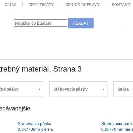
O NÁS
CERTIFIKÁTY
CENNÍK DOPRAVY
KONTAKT
HĽADAŤ
rebný materiál
, Strana 3
čné pásky
Sťahovacie pásky
Sadra
edávanejšie
Sťahovacia páska
Sťahovacia pásk
8,8x770mm čierna
8,8x770mm biel