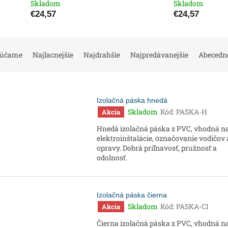
Skladom
Skladom
€24,57
€24,57
rúčame
Najlacnejšie
Najdrahšie
Najpredávanejšie
Abecedn
Izolačná páska hnedá
Skladom
Kód:
PASKA-H
Akcia
Hnedá izolačná páska z PVC, vhodná n
elektroinštalácie, označovanie vodičov 
opravy. Dobrá priľnavosť, pružnosť a
odolnosť.
Izolačná páska čierna
Skladom
Kód:
PASKA-CI
Akcia
Čierna izolačná páska z PVC, vhodná n