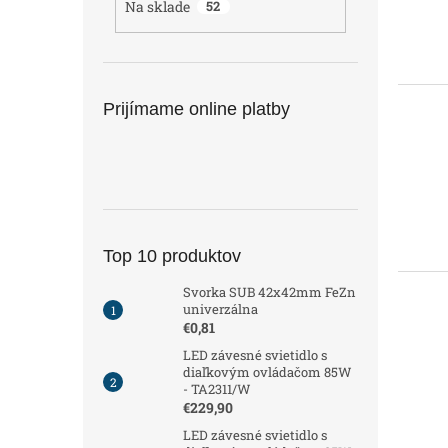
Na sklade
52
v
Prijímame online platby
Top 10 produktov
Svorka SUB 42x42mm FeZn
univerzálna
€0,81
LED závesné svietidlo s
diaľkovým ovládačom 85W
- TA2311/W
€229,90
LED závesné svietidlo s