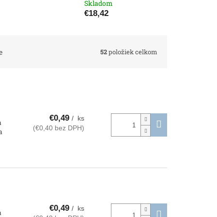
Skladom
€18,42
52
položiek celkom
e
€0,49
/ ks
a
(€0,40 bez DPH)
a
€0,49
/ ks
a