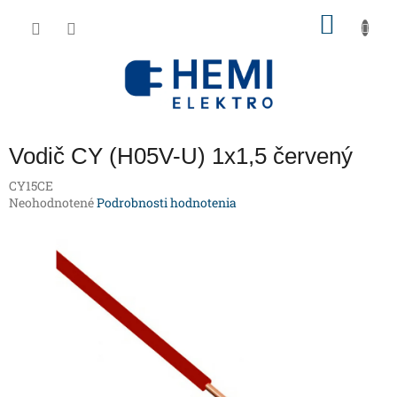
Prejsť
NÁKU
na
obsah
KOŠÍK
Vodič CY (H05V-U) 1x1,5 červený
CY15CE
Priemerné
Neohodnotené
Podrobnosti hodnotenia
hodnotenie
produktu
je
0,0
z
5
hviezdičiek.