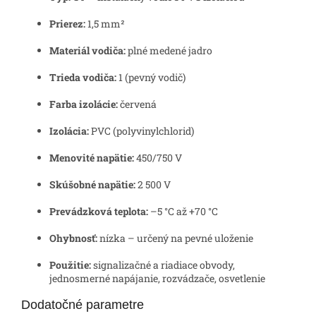
Prierez:
1,5 mm²
Materiál vodiča:
plné medené jadro
Trieda vodiča:
1 (pevný vodič)
Farba izolácie:
červená
Izolácia:
PVC (polyvinylchlorid)
Menovité napätie:
450/750 V
Skúšobné napätie:
2 500 V
Prevádzková teplota:
–5 °C až +70 °C
Ohybnosť:
nízka – určený na pevné uloženie
Použitie:
signalizačné a riadiace obvody,
jednosmerné napájanie, rozvádzače, osvetlenie
Dodatočné parametre