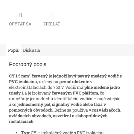
OPÝTAŤ SA
ZDIEĽAŤ
Popis
Diskusia
Podrobný popis
CY 1,5 mm² červený
je
jednožilový pevný medený vodič s
PVC izoláciou
, určený na
pevné uloženie
v
elektroinštaláciách do 750 V. Vodič má
plné medené jadro
triedy 1
a je izolovaný
červeným PVC plášťom
, čo
umožňuje jednoduchú identifikáciu vodiča – najčastejšie
ako
jednosmerný pól, signálny vodič alebo fáza v
pomocných obvodoch
. Bežne sa používa v
rozvádzačoch,
ovládacích obvodoch, osvetlení a slaboprúdových
inštaláciách
.
Typ:
CY – inštalačný vodič s PVC izoláciou