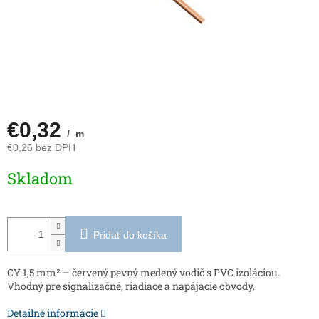
€0,32
/ m
€0,26 bez DPH
Jednotková
Skladom
cena:
Pridať do košíka
CY 1,5 mm² – červený pevný medený vodič s PVC izoláciou.
Vhodný pre signalizačné, riadiace a napájacie obvody.
Detailné informácie