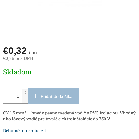
€0,32
/ m
€0,26 bez DPH
Jednotková
Skladom
cena:
Pridať do košíka
CY 1,5 mm² – hnedý pevný medený vodič s PVC izoláciou. Vhodný
ako fázový vodič pre trvalé elektroinštalácie do 750 V.
Detailné informácie