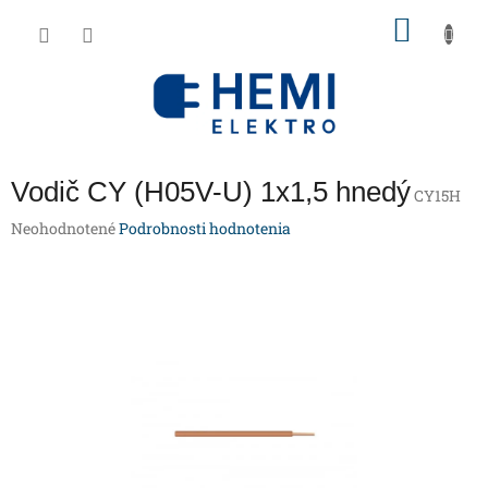
Prejsť
NÁKU
na
obsah
KOŠÍK
Vodič CY (H05V-U) 1x1,5 hnedý
CY15H
Priemerné
Neohodnotené
Podrobnosti hodnotenia
hodnotenie
produktu
je
0,0
z
5
hviezdičiek.