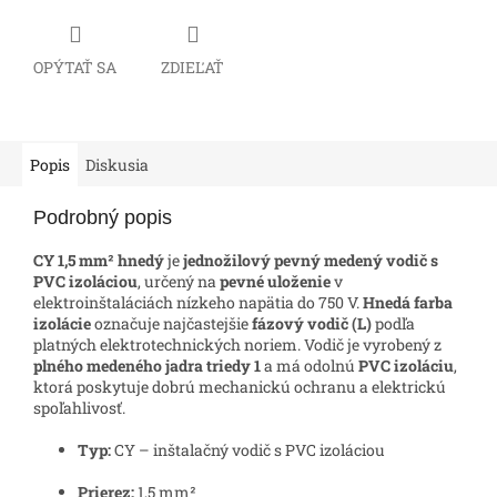
OPÝTAŤ SA
ZDIEĽAŤ
Popis
Diskusia
Podrobný popis
CY 1,5 mm² hnedý
je
jednožilový pevný medený vodič s
PVC izoláciou
, určený na
pevné uloženie
v
elektroinštaláciách nízkeho napätia do 750 V.
Hnedá farba
izolácie
označuje najčastejšie
fázový vodič (L)
podľa
platných elektrotechnických noriem. Vodič je vyrobený z
plného medeného jadra triedy 1
a má odolnú
PVC izoláciu
,
ktorá poskytuje dobrú mechanickú ochranu a elektrickú
spoľahlivosť.
Typ:
CY – inštalačný vodič s PVC izoláciou
Prierez:
1,5 mm²