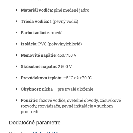
Materiál vodiča:
plné medené jadro
Trieda vodiča:
1 (pevný vodič)
Farba izolácie:
hnedá
Izolácia:
PVC (polyvinylchlorid)
Menovité napätie:
450/750 V
Skúšobné napätie:
2 500 V
Prevádzková teplota:
–5 °C až +70 °C
Ohybnosť:
nízka – pre trvalé uloženie
Použitie:
fázové vodiče, svetelné obvody, zásuvkové
rozvody, rozvádzače, pevné inštalácie v suchom
prostredí
Dodatočné parametre