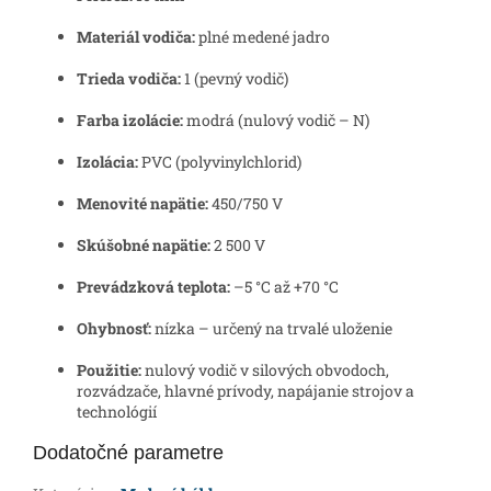
Materiál vodiča:
plné medené jadro
Trieda vodiča:
1 (pevný vodič)
Farba izolácie:
modrá (nulový vodič – N)
Izolácia:
PVC (polyvinylchlorid)
Menovité napätie:
450/750 V
Skúšobné napätie:
2 500 V
Prevádzková teplota:
–5 °C až +70 °C
Ohybnosť:
nízka – určený na trvalé uloženie
Použitie:
nulový vodič v silových obvodoch,
rozvádzače, hlavné prívody, napájanie strojov a
technológií
Dodatočné parametre