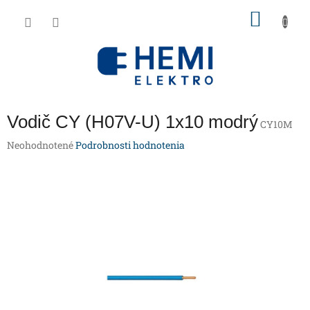
Prejsť
NÁKU
na
obsah
KOŠÍK
Vodič CY (H07V-U) 1x10 modrý
CY10M
Priemerné
Neohodnotené
Podrobnosti hodnotenia
hodnotenie
produktu
je
0,0
z
5
hviezdičiek.