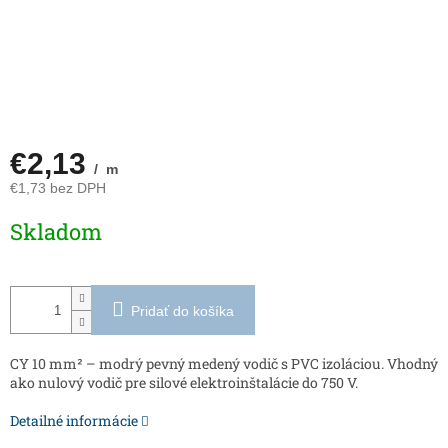
€2,13
/ m
€1,73 bez DPH
Jednotková
Skladom
cena:
Pridať do košíka
CY 10 mm² – modrý pevný medený vodič s PVC izoláciou. Vhodný
ako nulový vodič pre silové elektroinštalácie do 750 V.
Detailné informácie