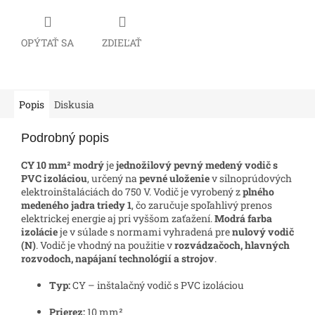
OPÝTAŤ SA
ZDIEĽAŤ
Popis
Diskusia
Podrobný popis
CY 10 mm² modrý
je
jednožilový pevný medený vodič s
PVC izoláciou
, určený na
pevné uloženie
v silnoprúdových
elektroinštaláciách do 750 V. Vodič je vyrobený z
plného
medeného jadra triedy 1
, čo zaručuje spoľahlivý prenos
elektrickej energie aj pri vyššom zaťažení.
Modrá farba
izolácie
je v súlade s normami vyhradená pre
nulový vodič
(N)
. Vodič je vhodný na použitie v
rozvádzačoch, hlavných
rozvodoch, napájaní technológií a strojov
.
Typ:
CY – inštalačný vodič s PVC izoláciou
Prierez:
10 mm²